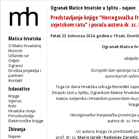
Ogranak Matice hrvatske u Splitu
-
najave
Predstavljanje knjige "Hercegovačka f
svjetskom ratu" i poraću autora dr. sc.
Petak 23. kolovoza 2024. godine u 19 sati. Dvori
Matica hrvatska
O Matici hrvatskoj
Ogranak Matice hrv
Novosti
Učlanite se
obilježi
Odjeli
Ogranci
Europski dan sjećanja na žr
Društva prijatelja i
partneri
autoritarnih režim
Kontakt
Toga će dana
Hrvatska udruga Benedikt zaje
Izdavaštvo
Zmajski stol u Splitu, Ogrankom Matice hrvatsk
Knjige
matice iseljenika i Hrvatskim pomorskim muze
Vijenac
knjig
Kolo
Hrvatska revija
Hercegovačka franjevačka provincija 
Prirodoslovlje
Elektroničke knjige
autora dr. sc. Hr
Zbivanja
Uz autora, knjigu će predstaviti p
Najave
prof. dr. sc.
Mario Jareb
i
Radoslav Zaradić