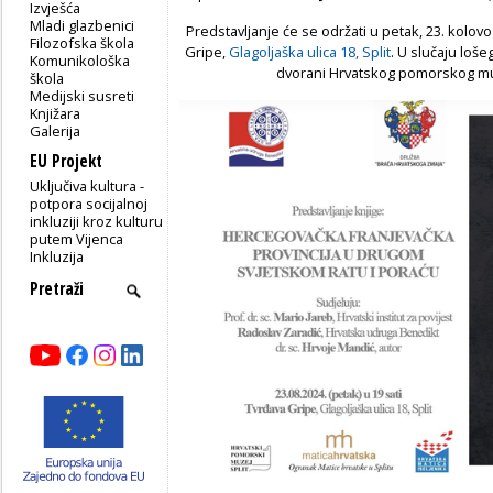
Izvješća
Mladi glazbenici
Predstavljanje će se održati u petak, 23. kolov
Filozofska škola
Gripe,
Glagoljaška ulica 18, Split
. U slučaju loše
Komunikološka
dvorani Hrvatskog pomorskog muze
škola
Medijski susreti
Knjižara
Galerija
EU Projekt
Uključiva kultura -
potpora socijalnoj
inkluziji kroz kulturu
putem Vijenca
Inkluzija