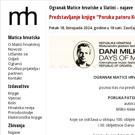
Ogranak Matice hrvatske u Slatini
-
najave
Predstavljanje knjige "Poruka pateru 
Petak 18. listopada 2024. godine u 18 sati.
Zavičaj
Matica hrvatska
O Matici hrvatskoj
Novosti
Učlanite se
Odjeli
Ogranci
Društva prijatelja i
partneri
OGRANAK MATICE HRV
Kontakt
Izdavaštvo
poziva Vas na predst
Knjige
PORUKA PATE
Vijenac
Kolo
autor
Hrvatska revija
Milko Kel
Prirodoslovlje
Elektroničke knjige
koje se održava u sklopu 100. oblj
Zbivanja
i 30. obljetnice Dan
Najave