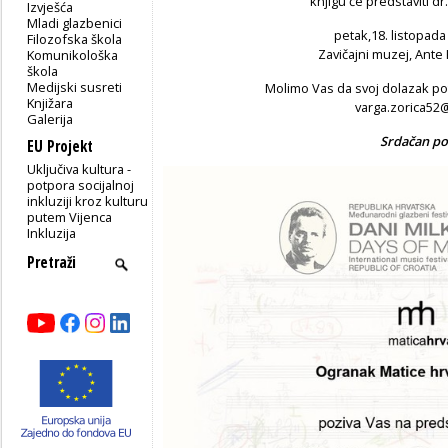
knjigu će predstaviti dr.
Izvješća
Mladi glazbenici
petak,18. listopada 
Filozofska škola
Zavičajni muzej, Ante 
Komunikološka
škola
Medijski susreti
Molimo Vas da svoj dolazak po
Knjižara
varga.zorica52
Galerija
Srdačan po
EU Projekt
Uključiva kultura -
potpora socijalnoj
inkluziji kroz kulturu
putem Vijenca
Inkluzija