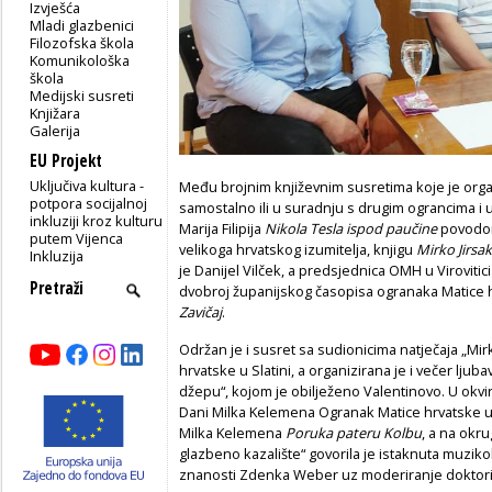
Izvješća
Mladi glazbenici
Filozofska škola
Komunikološka
škola
Medijski susreti
Knjižara
Galerija
EU Projekt
Uključiva kultura -
Među brojnim književnim susretima koje je orga
potpora socijalnoj
samostalno ili u suradnju s drugim ograncima i 
inkluziji kroz kulturu
Marija Filipija
Nikola Tesla ispod paučine
povodom
putem Vijenca
velikoga hrvatskog izumitelja, knjigu
Mirko Jirsak
Inkluzija
je Danijel Vilček, a predsjednica OMH u Virovitic
dvobroj županijskog časopisa ogranaka Matice hrva
Zavičaj
.
Održan je i susret sa sudionicima natječaja „Mir
hrvatske u Slatini, a organizirana je i večer lj
džepu“, kojom je obilježeno Valentinovo. U ok
Dani Milka Kelemena Ogranak Matice hrvatske u S
Milka Kelemena
Poruka pateru Kolbu
, a na okr
glazbeno kazalište“ govorila je istaknuta muzikol
znanosti Zdenka Weber uz moderiranje doktoric