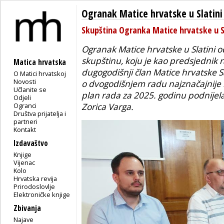
Ogranak Matice hrvatske u Slatini
Skupština Ogranka Matice hrvatske u S
Ogranak Matice hrvatske u Slatini o
skupštinu, koju je kao predsjednik
Matica hrvatska
dugogodišnji član Matice hrvatske S
O Matici hrvatskoj
Novosti
o dvogodišnjem radu najznačajnije 
Učlanite se
plan rada za 2025. godinu podnijel
Odjeli
Ogranci
Zorica Varga.
Društva prijatelja i
partneri
Kontakt
Izdavaštvo
Knjige
Vijenac
Kolo
Hrvatska revija
Prirodoslovlje
Elektroničke knjige
Zbivanja
Najave