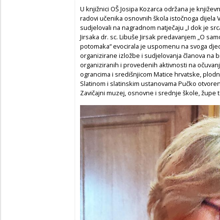
U knjižnici OŠ Josipa Kozarca održana je književn
radovi učenika osnovnih škola istočnoga dijela V
sudjelovali na nagradnom natječaju „I dok je srca,
Jirsaka dr. sc. Libuše Jirsak predavanjem „O samo
potomaka“ evocirala je uspomenu na svoga djed
organizirane izložbe i sudjelovanja članova na br
organiziranih i provedenih aktivnosti na očuvan
ograncima i središnjicom Matice hrvatske, plod
Slatinom i slatinskim ustanovama Pučko otvoreno 
Zavičajni muzej, osnovne i srednje škole, župe 