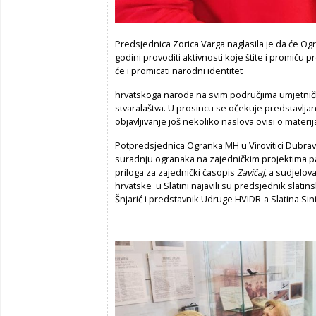
Predsjednica Zorica Varga naglasila je da će Ogr
godini provoditi aktivnosti koje štite i promiču
će i promicati narodni identitet
hrvatskoga naroda na svim područjima umjetni
stvaralaštva. U prosincu se očekuje predstavlj
objavljivanje još nekoliko naslova ovisi o mater
Potpredsjednica Ogranka MH u Virovitici Dubrav
suradnju ogranaka na zajedničkim projektima pa
priloga za zajednički časopis
Zavičaj
, a sudjelo
hrvatske u Slatini najavili su predsjednik slatin
Šnjarić i predstavnik Udruge HVIDR-a Slatina Sin