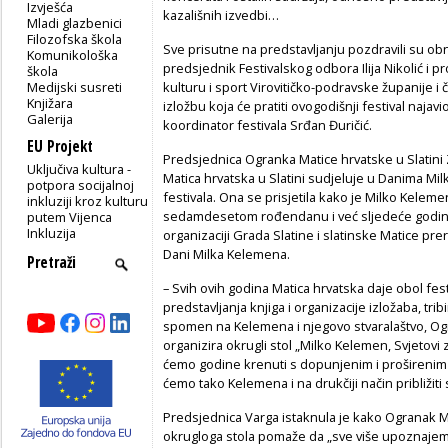
Izvješća
kazališnih izvedbi…
Mladi glazbenici
Filozofska škola
Sve prisutne na predstavljanju pozdravili su obn
Komunikološka
predsjednik Festivalskog odbora Ilija Nikolić i 
škola
Medijski susreti
kulturu i sport Virovitičko-podravske županije i 
Knjižara
izložbu koja će pratiti ovogodišnji festival najav
Galerija
koordinator festivala Srđan Đuričić.
EU Projekt
Predsjednica Ogranka Matice hrvatske u Slatini Z
Uključiva kultura -
Matica hrvatska u Slatini sudjeluje u Danima M
potpora socijalnoj
festivala. Ona se prisjetila kako je Milko Kelem
inkluziji kroz kulturu
sedamdesetom rođendanu i već sljedeće godine
putem Vijenca
Inkluzija
organizaciji Grada Slatine i slatinske Matice pr
Dani Milka Kelemena.
– Svih ovih godina Matica hrvatska daje obol fest
predstavljanja knjiga i organizacije izložaba, trib
spomen na Kelemena i njegovo stvaralaštvo, Ogr
organizira okrugli stol „Milko Kelemen, Svjetovi
ćemo godine krenuti s dopunjenim i proširenim 
ćemo tako Kelemena i na drukčiji način približiti s
Predsjednica Varga istaknula je kako Ogranak Ma
okrugloga stola pomaže da „sve više upoznajem