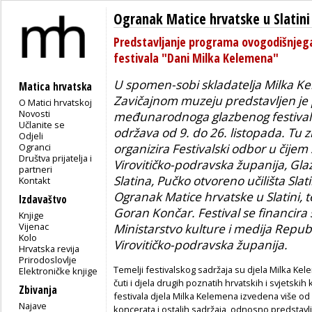
Ogranak Matice hrvatske u Slatini
Predstavljanje programa ovogodišnje
festivala "Dani Milka Kelemena"
U spomen-sobi skladatelja Milka K
Matica hrvatska
Zavičajnom muzeju predstavljen je
O Matici hrvatskoj
Novosti
međunarodnoga glazbenog festivala
Učlanite se
održava od 9. do 26. listopada. Tu 
Odjeli
Ogranci
organizira Festivalski odbor u čijem
Društva prijatelja i
Virovitičko-podravska županija, Gl
partneri
Slatina, Pučko otvoreno učilišta Slat
Kontakt
Ogranak Matice hrvatske u Slatini, te
Izdavaštvo
Goran Končar. Festival se financira 
Knjige
Vijenac
Ministarstvo kulture i medija Republ
Kolo
Virovitičko-podravska županija.
Hrvatska revija
Prirodoslovlje
Temelji festivalskog sadržaja su djela Milka Ke
Elektroničke knjige
čuti i djela drugih poznatih hrvatskih i svjetski
Zbivanja
festivala djela Milka Kelemena izvedena više od 
Najave
koncerata i ostalih sadržaja, odnosno predstavljan