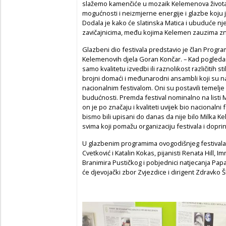
slažemo kamenčiće u mozaik Kelemenova života i 
mogućnosti i neizmjerne energije i glazbe koju j
Dodala je kako će slatinska Matica i ubuduće nj
zavičajnicima, među kojima Kelemen zauzima zn
Glazbeni dio festivala predstavio je član Programsk
Kelemenovih djela Goran Končar. – Kad pogled
samo kvalitetu izvedbi ili raznolikost različitih st
brojni domaći i međunarodni ansambli koji su nam
nacionalnim festivalom. Oni su postavili temelje 
budućnosti. Premda festival nominalno na listi Mi
on je po značaju i kvaliteti uvijek bio nacionalni
bismo bili upisani do danas da nije bilo Milka K
svima koji pomažu organizaciju festivala i dopr
U glazbenim programima ovogodišnjeg festivala na
Cvetković i Katalin Kokas, pijanisti Renata Hill,
Branimira Pustičkog i pobjednici natjecanja Pap
će djevojački zbor Zvjezdice i dirigent Zdravko Šl