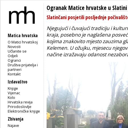
Ogranak Matice hrvatske u Slatini
Slatinčani posjetili posljednje počival
Njegujući i čuvajući tradiciju i kultu
kraja, posebno je naglašena posve
Matica hrvatska
kojima znakovito mjesto zauzima gla
O Matici hrvatskoj
Novosti
Kelemen. U ožujku, mjesecu njegova 
Učlanite se
načine izražavaju odanost nezabo
Odjeli
Ogranci
Društva prijatelja i
partneri
Kontakt
Izdavaštvo
Knjige
Vijenac
Kolo
Hrvatska revija
Prirodoslovlje
Elektroničke knjige
Zbivanja
Najave