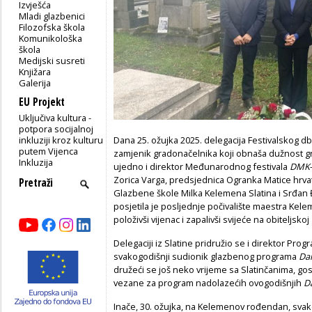
Izvješća
Mladi glazbenici
Filozofska škola
Komunikološka
škola
Medijski susreti
Knjižara
Galerija
EU Projekt
Uključiva kultura -
potpora socijalnoj
inkluziji kroz kulturu
Dana 25. ožujka 2025. delegacija Festivalskog 
putem Vijenca
zamjenik gradonačelnika koji obnaša dužnost grad
Inkluzija
ujedno i direktor Međunarodnog festivala
DMK
Zorica Varga, predsjednica Ogranka Matice hrvats
Glazbene škole Milka Kelemena Slatina i Srđan Đ
posjetila je posljednje počivalište maestra Kel
položivši vijenac i zapalivši svijeće na obiteljskoj
Delegaciji iz Slatine pridružio se i direktor Pro
svakogodišnji sudionik glazbenog programa
Da
družeći se još neko vrijeme sa Slatinčanima, go
vezane za program nadolazećih ovogodišnjih
D
Inače, 30. ožujka, na Kelemenov rođendan, svak