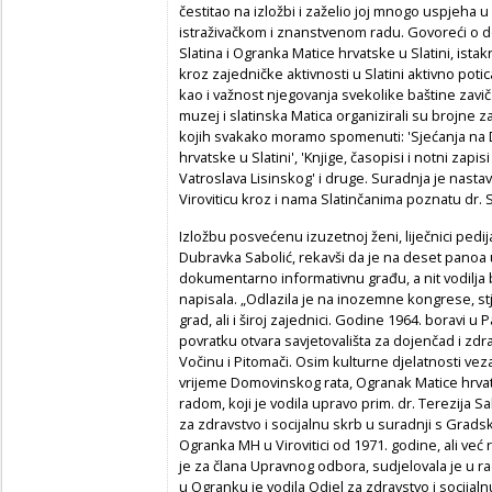
čestitao na izložbi i zaželio joj mnogo uspjeh
istraživačkom i znanstvenom radu. Govoreći o d
Slatina i Ogranka Matice hrvatske u Slatini, ista
kroz zajedničke aktivnosti u Slatini aktivno potic
kao i važnost njegovanja svekolike baštine zaviča
muzej i slatinska Matica organizirali su brojne z
kojih svakako moramo spomenuti: 'Sjećanja na Dr
hrvatske u Slatini', 'Knjige, časopisi i notni zap
Vatroslava Lisinskog' i druge. Suradnja je nastav
Viroviticu kroz i nama Slatinčanima poznatu dr. Sa
Izložbu posvećenu izuzetnoj ženi, liječnici pedija
Dubravka Sabolić, rekavši da je na deset panoa u
dokumentarno informativnu građu, a nit vodilja bi
napisala. „Odlazila je na inozemne kongrese, stj
grad, ali i široj zajednici. Godine 1964. boravi u P
povratku otvara savjetovališta za dojenčad i zd
Vočinu i Pitomači. Osim kulturne djelatnosti vez
vrijeme Domovinskog rata, Ogranak Matice hrvats
radom, koji je vodila upravo prim. dr. Terezija Sa
za zdravstvo i socijalnu skrb u suradnji s Grads
Ogranka MH u Virovitici od 1971. godine, ali već 
je za člana Upravnog odbora, sudjelovala je u r
u Ogranku je vodila Odjel za zdravstvo i socijaln