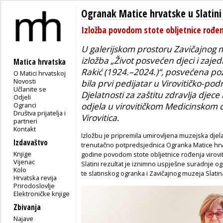
Ogranak Matice hrvatske u Slatini
Izložba povodom stote obljetnice rođenj
U galerijskom prostoru Zavičajnog m
izložba „Život posvećen djeci i zajedn
Matica hrvatska
Rakić (1924.–2024.)“, posvećena pozna
O Matici hrvatskoj
Novosti
bila prvi pedijatar u Virovitičko-pod
Učlanite se
Djelatnosti za zaštitu zdravlja djece
Odjeli
Ogranci
odjela u virovitičkom Medicinskom c
Društva prijatelja i
Virovitica.
partneri
Kontakt
Izložbu je pripremila umirovljena muzejska djel
Izdavaštvo
trenutačno potpredsjednica Ogranka Matice hrva
Knjige
godine povodom stote obljetnice rođenja viroviti
Vijenac
Slatini rezultat je iznimno uspješne suradnje ogra
Kolo
te slatinskog ogranka i Zavičajnog muzeja Slatin
Hrvatska revija
Prirodoslovlje
Elektroničke knjige
Zbivanja
Najave