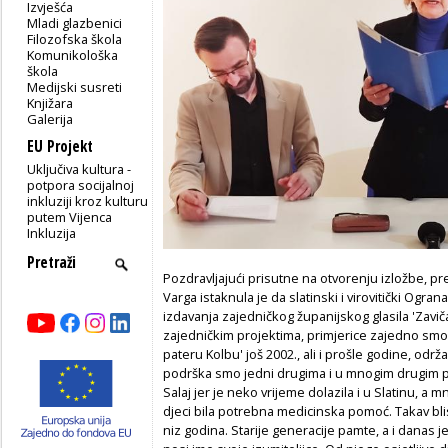
Izvješća
Mladi glazbenici
Filozofska škola
Komunikološka
škola
Medijski susreti
Knjižara
Galerija
EU Projekt
Uključiva kultura -
potpora socijalnoj
inkluziji kroz kulturu
putem Vijenca
Inkluzija
Pozdravljajući prisutne na otvorenju izložbe, p
Varga istaknula je da slatinski i virovitički Ogr
izdavanja zajedničkog županijskog glasila 'Zavič
zajedničkim projektima, primjerice zajedno smo
pateru Kolbu' još 2002., ali i prošle godine, održ
podrška smo jedni drugima i u mnogim drugim pr
Salaj jer je neko vrijeme dolazila i u Slatinu, a 
djeci bila potrebna medicinska pomoć. Takav blisk
niz godina. Starije generacije pamte, a i danas j