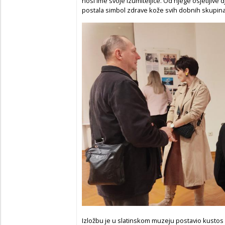
nosi ime svoje izumiteljice. Od njege osjetljive d
postala simbol zdrave kože svih dobnih skupina,
Izložbu je u slatinskom muzeju postavio kustos Sr