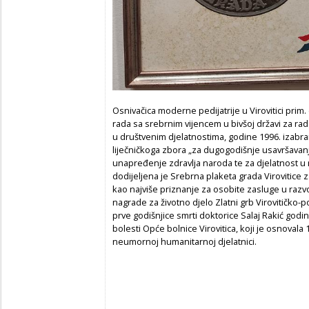
Osnivačica moderne pedijatrije u Virovitici prim.
rada sa srebrnim vijencem u bivšoj državi za r
u društvenim djelatnostima, godine 1996. izabr
liječničkoga zbora „za dugogodišnje usavršavanj
unapređenje zdravlja naroda te za djelatnost u r
dodijeljena je Srebrna plaketa grada Virovitic
kao najviše priznanje za osobite zasluge u razvoj
nagrade za životno djelo Zlatni grb Virovitičko-
prve godišnjice smrti doktorice Salaj Rakić godi
bolesti Opće bolnice Virovitica, koji je osnovala
neumornoj humanitarnoj djelatnici.