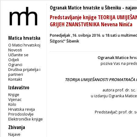
Ogranak Matice hrvatske u Šibeniku
-
najav
Predstavljanje knjige TEORIJA UMIJEŠ
GRIJEH ZNANSTVENIKA Nevena Ninića
P
onedjeljak ,16. svibnja 2016. u 18 sati u multime
Matica hrvatska
Šižgorić“ Šibenik
O Matici hrvatskoj
Novosti
Učlanite se
Ogranak Matice hrva
Odjeli
poziva Vas na predst
Ogranci
Društva prijatelja i
partneri
Kontakt
TEORIJA UMIJEŠANOSTI PROMATRAČA I
Izdavaštvo
autora prof. dr. sc
Knjige
u izdanju Ogranka Matice
Vijenac
Kolo
Hrvatska revija
Predstavljač
:
prof. dr. 
Prirodoslovlje
Elektroničke knjige
Zbivanja
Najave