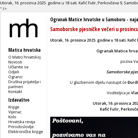
Utorak, 16. prosinca 2025. godine u 18 sati. Kafić Fulir, Perkovčeva 9, Samob
" />
Ogranak Matice hrvatske u Samoboru
-
naj
Samoborske pjesničke večeri u prosinc
Utorak, 16. prosinca 2025. godine u 18 sati. Kafić
Matica hrvatska
Ogranak Matice hrva
O Matici hrvatskoj
poziva V
Novosti
Učlanite se
Odjeli
Samoborske pjes
Ogranci
Društva prijatelja i
U glazbenom dijelu nastupit će
Đurđi
partneri
Kontakt
Voditeljica je
Vla
Izdavaštvo
Utorak, 16. prosinca 202
Knjige
Kafić Fulir, Perkov
Vijenac
Kolo
Hrvatska revija
Prirodoslovlje
Elektroničke knjige