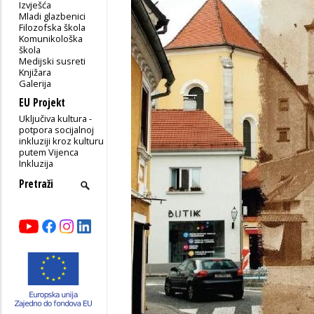
Izvješća
Mladi glazbenici
Filozofska škola
Komunikološka
škola
Medijski susreti
Knjižara
Galerija
EU Projekt
Uključiva kultura -
potpora socijalnoj
inkluziji kroz kulturu
putem Vijenca
Inkluzija