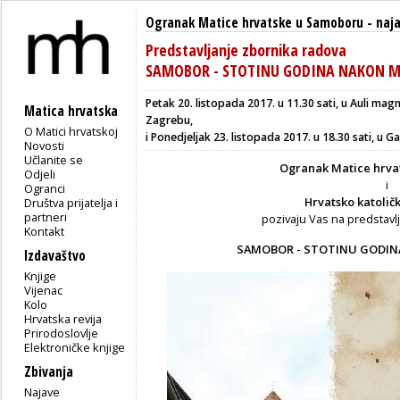
Ogranak Matice hrvatske u Samoboru
-
naj
Predstavljanje zbornika radova
SAMOBOR - STOTINU GODINA NAKON M
Petak 20. listopada 2017. u 11.30 sati, u Auli mag
Matica hrvatska
Zagrebu,
O Matici hrvatskoj
i Ponedjeljak 23. listopada 2017. u 18.30 sati, u G
Novosti
Učlanite se
Ogranak Matice hrva
Odjeli
i
Ogranci
Hrvatsko katoličk
Društva prijatelja i
partneri
pozivaju Vas na predstavl
Kontakt
SAMOBOR - STOTINU GODIN
Izdavaštvo
Knjige
Vijenac
Kolo
Hrvatska revija
Prirodoslovlje
Elektroničke knjige
Zbivanja
Najave