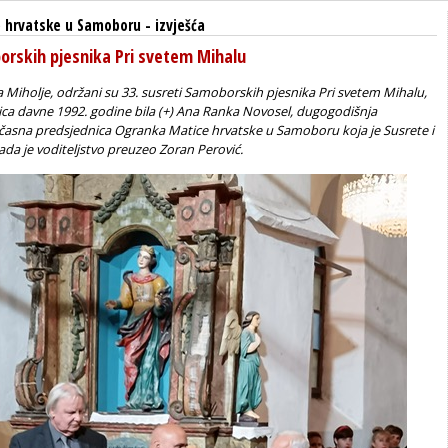
 hrvatske u Samoboru
-
izvješća
orskih pjesnika Pri svetem Mihalu
na Miholje, održani su 33. susreti Samoborskih pjesnika Pri svetem Mihalu,
eljica davne 1992. godine bila (+) Ana Ranka Novosel, dugogodišnja
očasna predsjednica Ogranka Matice hrvatske u Samoboru koja je Susrete i
kada je voditeljstvo preuzeo Zoran Perović.