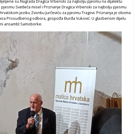
ijeljene su Nagrada Dragica Vrbenski za najbolju pjesmu na dijalektu
 pjesmu Svetleča misel i Priznanje Dragica Vrbenski za najbolju pjesmu
rvatskom jeziku Zvonku Jurčeviću za pjesmu Tragovi. Priznanja je oboma
nica Prosudbenog odbora, gospođa Đurđa Vuković. U glazbenom dijelu
lni ansambl Samoborke.