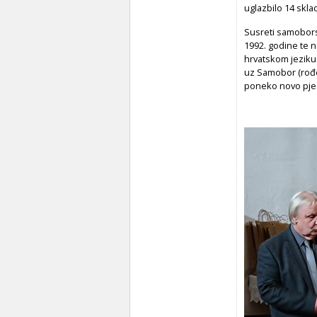
uglazbilo 14 sklad
Susreti samobors
1992. godine te 
hrvatskom jeziku 
uz Samobor (rođe
poneko novo pjes