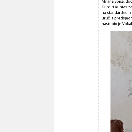
Mirana Šoića, dod
Đurđici Runtas za
na standardnom h
uručila predsjed
nastupio je Voka