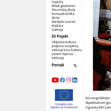
Izvješća
Mladi glazbenici
Filozofska škola
Komunikološka
škola
Medijski susreti
Knjižara
Galerija
EU Projekt
Uključiva kultura -
potpora socijalnoj
inkluziji kroz kulturu
putem Vijenca
Inkluzija
Na ovogodišnjim S
dijalektalnom gov
Ogranka MH Samo