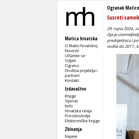
Ogranak Matice
Susreti samob
29. rujna 2024., 
čija je utemeljit
Matica hrvatska
predsjednica i p
O Matici hrvatskoj
vodila do 2017., 
Novosti
Učlanite se
Odjeli
Ogranci
Društva prijatelja i
partneri
Kontakt
Izdavaštvo
Knjige
Vijenac
Kolo
Hrvatska revija
Prirodoslovlje
Elektroničke knjige
Zbivanja
Najave