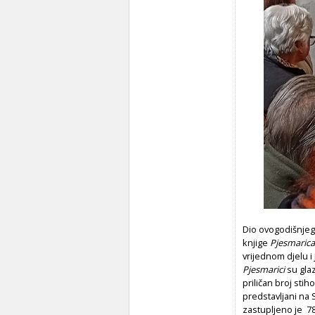
Dio ovogodišnjega
knjige
Pjesmaric
vrijednom djelu i
Pjesmarici
su glaz
priličan broj sti
predstavljani na
zastupljeno je 78