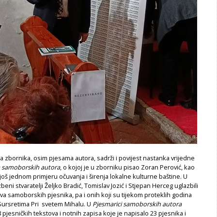
 zbornika, osim pjesama autora, sadrži i povijest nastanka vrijedne
a samoborskih autora
, o kojoj je u zborniku pisao Zoran Perović, kao
 još jednom primjeru očuvanja i širenja lokalne kulturne baštine. U
beni stvaratelji Željko Bradić, Tomislav Jozić i Stjepan Herceg uglazbili
hova samoborskih pjesnika, pa i onih koji su tijekom proteklih godina
 Sursretima Pri svetem Mihalu. U
Pjesmarici samoborskih autora
 pjesničkih tekstova i notnih zapisa koje je napisalo 23 pjesnika i