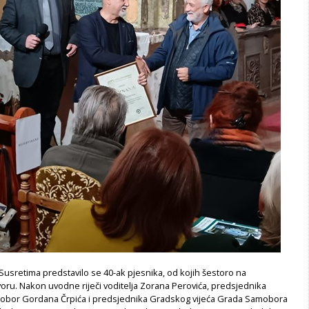
usretima predstavilo se 40-ak pjesnika, od kojih šestoro na
oru. Nakon uvodne riječi voditelja Zorana Perovića, predsjednika
bor Gordana Črpića i predsjednika Gradskog vijeća Grada Samobora