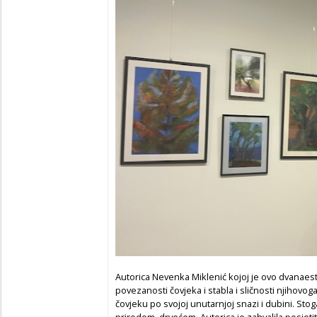
Autorica Nevenka Miklenić kojoj je ovo dvanaest
povezanosti čovjeka i stabla i sličnosti njihovoga b
čovjeku po svojoj unutarnjoj snazi i dubini. Stoga
prirodom, drvećem. Autorica je zahvalila posjetit