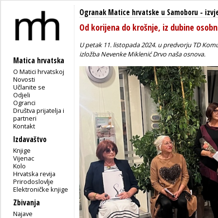
Ogranak Matice hrvatske u Samoboru
-
izvj
Od korijena do krošnje, iz dubine osobn
U petak 11. listopada 2024. u predvorju TD Komu
izložba Nevenke Miklenić
Drvo naša osnova
.
Matica hrvatska
O Matici hrvatskoj
Novosti
Učlanite se
Odjeli
Ogranci
Društva prijatelja i
partneri
Kontakt
Izdavaštvo
Knjige
Vijenac
Kolo
Hrvatska revija
Prirodoslovlje
Elektroničke knjige
Zbivanja
Najave