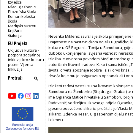
Izvješća
Mladi glazbenici
Filozofska škola
Komunikološka
škola
Medijski susreti
Knjižara
Galerija
Nevenka Miklenić završila je školu primijenjene 
umjetnosti na nastavničkom odjelu u grafičkoj kl
EU Projekt
kulture u OŠ Bogumila Tonija u Samoboru, gdje ži
Uključiva kultura -
duboko ukorijenjena i svjesna važnosti neraski
potpora socijalnoj
Izložba je otvorena povodom Međunarodnoga dan
inkluziji kroz kulturu
putem Vijenca
autoričinih likovnih radova. Kako i sama ističe:
Inkluzija
života, drveta spoznaje (dobra i zla), drvo križ
drveća koje mu je osiguravalo opstanak ali i ono 
Izloženi radovi nastali su na likovnim kolonijam
Samoboru na Žumberku (Stojdraga i Grabar) te u 
ime Ogranka Matice hrvatske u Samoboru brojne
Radovanić, voditeljica Likovnoga odjela Ogranka, 
pjesmu posvećenu slikarici pročitala je Vlasta 
slikarici, Zdenka Resar. U glazbenom dijelu nas
Lokmer).