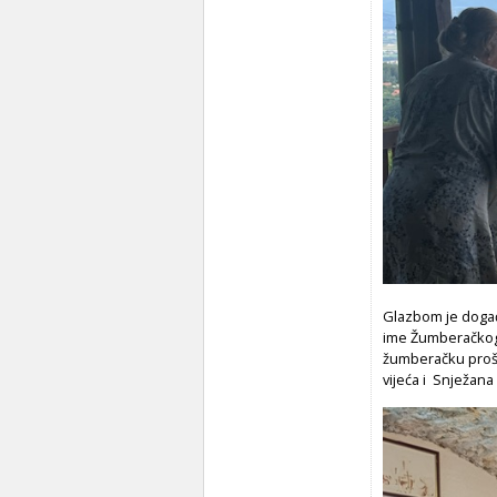
Glazbom je događ
ime Žumberačkog v
žumberačku prošl
vijeća i Snježana