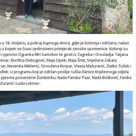
u 18. stoljeću, a pokraj župnoga dvora, gdje je kolonija i održana, nalazi
 u kojem se čuva i jedinstveni primjerak seoske spomenice. Koloniji su
ri i pjesnici Ogranka MH Samobor te gosti iz Zagreba i Oroslavlja: Tatjana
Resar, Đurđica Debogović, Maja Cipek, Maja Šmit, Snježana Zakanj
har, Nevenka Miklenić, Grozdana Korpar, Vlasta Mažuranić, Zlatko Tušek i
đek. U programu koji je održan poslije ručka članice Književnoga odjela
u pjesme posvećene Žumberku: Nada Pandur Paar, Nada Bošković, Fanika
ažuranić i Lada Lokmer.