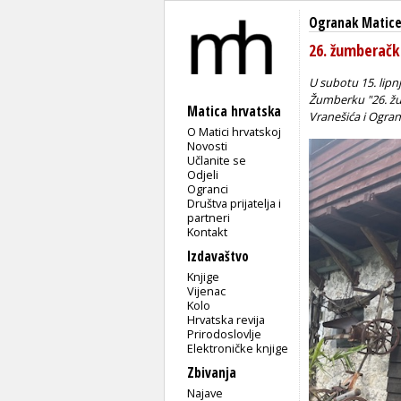
Ogranak Matice
26. žumberačk
U subotu 15. lipn
Žumberku "26. žum
Matica hrvatska
Vranešića i Ogra
O Matici hrvatskoj
Novosti
Učlanite se
Odjeli
Ogranci
Društva prijatelja i
partneri
Kontakt
Izdavaštvo
Knjige
Vijenac
Kolo
Hrvatska revija
Prirodoslovlje
Elektroničke knjige
Zbivanja
Najave