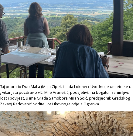
aj popratio Duo MaLa (Maja Cipek i Lada Lokmer). Uvodno je umjetnike u
ikarijata pozdravio vlč. Mile Vranešić, podsjetivši na bogatu i zanimljivu
ost i povijest, u ime Grada Samobora Miran Šoić, predsjednik Gradskog
 Zakanj Radovanić, voditeljica Likovnoga odjela Ogranka.