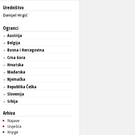
Uredništvo
Danijel Hrgić
Ogranci
Austrija
►
Belgija
►
Bosna i Hercegovina
►
Crna Gora
►
Hrvatska
►
Mađarska
►
Njemačka
►
Republika Češka
►
Slovenija
►
Srbija
►
Arhiva
Najave
Izvješća
Knjige