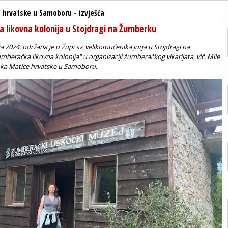
 hrvatske u Samoboru
-
izvješća
a likovna kolonija u Stojdragi na Žumberku
ja 2024. održana je u Župi sv. velikomučenika Jurja u Stojdragi na
beračka likovna kolonija" u organizaciji žumberačkog vikarijata, vlč. Mile
nka Matice hrvatske u Samoboru.