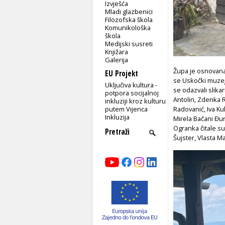
Izvješća
Mladi glazbenici
Filozofska škola
Komunikološka
škola
Medijski susreti
Knjižara
Galerija
Župa je osnovana 
EU Projekt
se Uskočki muzej
Uključiva kultura -
se odazvali slika
potpora socijalnoj
Antolin, Zdenka 
inkluziji kroz kulturu
putem Vijenca
Radovanić, Iva Ku
Inkluzija
Mirela Bačani Đun
Ogranka čitale s
Šujster, Vlasta M