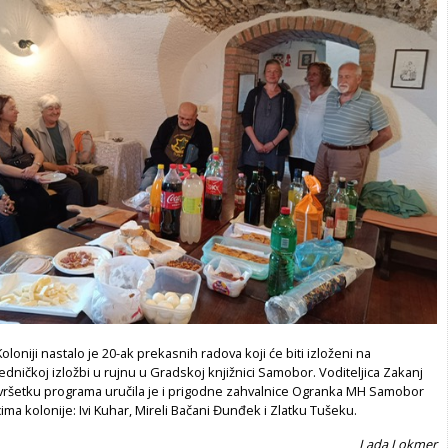
loniji nastalo je 20-ak prekasnih radova koji će biti izloženi na
jedničkoj izložbi u rujnu u Gradskoj knjižnici Samobor. Voditeljica Zakanj
ršetku programa uručila je i prigodne zahvalnice Ogranka MH Samobor
ima kolonije: Ivi Kuhar, Mireli Bačani Đunđek i Zlatku Tušeku.
Lada Lokmer