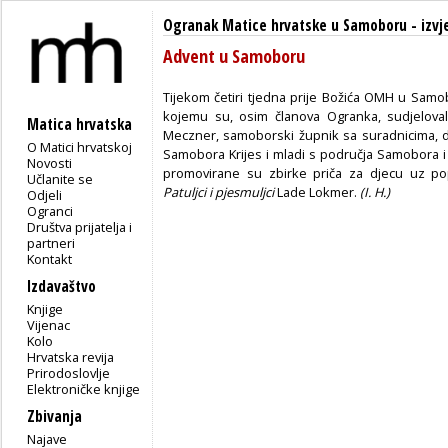
Ogranak Matice hrvatske u Samoboru
-
izvj
Advent u Samoboru
Tijekom četiri tjedna prije Božića OMH u Samo
kojemu su, osim članova Ogranka, sudjelovali
Matica hrvatska
Meczner, samoborski župnik sa suradnicima, dj
O Matici hrvatskoj
Samobora Krijes i mladi s područja Samobora i 
Novosti
promovirane su zbirke priča za djecu uz p
Učlanite se
Patuljci i pjesmuljci
Lade Lokmer.
(I. H.)
Odjeli
Ogranci
Društva prijatelja i
partneri
Kontakt
Izdavaštvo
Knjige
Vijenac
Kolo
Hrvatska revija
Prirodoslovlje
Elektroničke knjige
Zbivanja
Najave