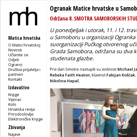
Ogranak Matice hrvatske u Samo
Održana 8. SMOTRA SAMOBORSKIH STU
U ponedjeljak i utorak, 11. i 12. tra
u Samoboru u organizaciji Ogranka
Matica hrvatska
suorganizaciji Pučkog otvorenog uč
O Matici hrvatskoj
Novosti
Grada Samobora, održana su dva k
Učlanite se
studenata glazbe.
Odjeli
Ogranci
Prvi dan Smotre nastupili su violinisti
Michael J
Društva prijatelja i
partneri
Rebeka Faith Heaton
, klavirist
Fabijan Košćak
,
Kontakt
Nikolina Hapač
.
Izdavaštvo
Knjige
Vijenac
Kolo
Hrvatska revija
Prirodoslovlje
Elektroničke knjige
Zbivanja
Najave