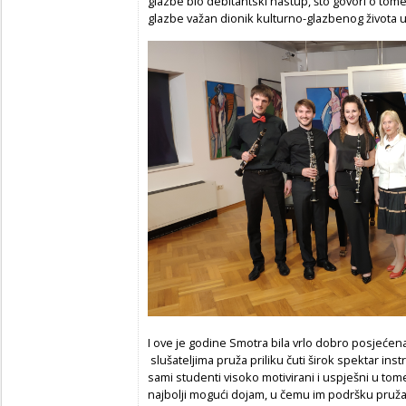
glazbe bio debitantski nastup, što govori o to
glazbe važan dionik kulturno-glazbenog života
I ove je godine Smotra bila vrlo dobro posjećena
slušateljima pruža priliku čuti širok spektar in
sami studenti visoko motivirani i uspješni u 
najbolji mogući dojam, u čemu im podršku pruža