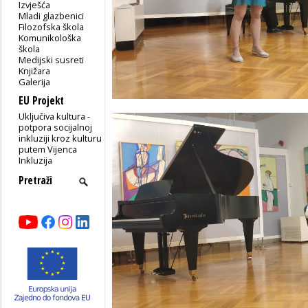
Izvješća
Mladi glazbenici
Filozofska škola
Komunikološka
škola
Medijski susreti
Knjižara
Galerija
EU Projekt
Uključiva kultura -
potpora socijalnoj
inkluziji kroz kulturu
putem Vijenca
Inkluzija