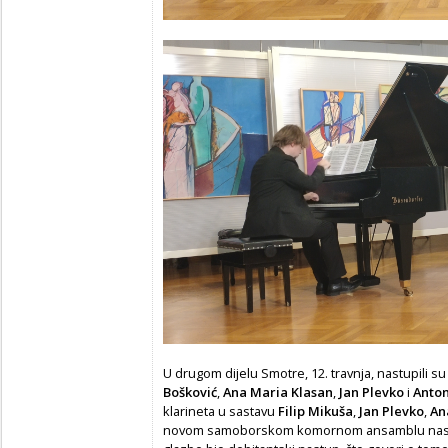
U drugom dijelu Smotre, 12. travnja, nastupili su
Bošković
,
Ana Maria Klasan
,
Jan Plevko
i
Anto
klarineta u sastavu
Filip Mikuša
,
Jan Plevko
,
An
novom samoborskom komornom ansamblu nastu