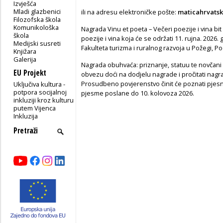
Izvješća
Mladi glazbenici
ili na adresu elektroničke pošte:
maticahrvats
Filozofska škola
Komunikološka
Nagrada Vinu et poeta – Večeri poezije i vina bit
škola
poezije i vina koja će se održati 11. rujna. 20
Medijski susreti
Fakulteta turizma i ruralnog razvoja u Požegi, Po
Knjižara
Galerija
Nagrada obuhvaća: priznanje, statuu te novčani i
EU Projekt
obvezu doći na dodjelu nagrade i pročitati nag
Prosudbeno povjerenstvo činit će poznati pjesnici 
Uključiva kultura -
potpora socijalnoj
pjesme poslane do 10. kolovoza 2026.
inkluziji kroz kulturu
putem Vijenca
Inkluzija