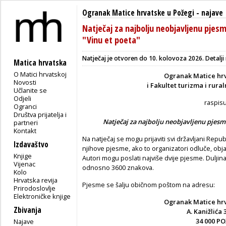
Ogranak Matice hrvatske u Požegi
-
najave
Natječaj za najbolju neobjavljenu pjesm
"Vinu et poeta"
Natječaj je otvoren do 10. kolovoza 2026. Detalji 
Matica hrvatska
O Matici hrvatskoj
Ogranak Matice hrv
Novosti
i Fakultet turizma i rura
Učlanite se
Odjeli
raspis
Ogranci
Društva prijatelja i
Natječaj za najbolju neobjavljenu pjes
partneri
Kontakt
Na natječaj se mogu prijaviti svi državljani Repu
Izdavaštvo
njihove pjesme, ako to organizatori odluče, obj
Knjige
Autori mogu poslati najviše dvije pjesme. Duljina
Vijenac
odnosno 3600 znakova.
Kolo
Hrvatska revija
Pjesme se šalju običnom poštom na adresu:
Prirodoslovlje
Elektroničke knjige
Ogranak Matice hrv
Zbivanja
A. Kanižlića 
34 000 P
Najave