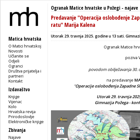
Ogranak Matice hrvatske u Požegi
-
najave
Predavanje "Operacija oslobođenje Za
ratu" Marija Kalena
Utorak 29. travnja 2025. godine u 13 sati. Gimnaz
Matica hrvatska
O Matici hrvatskoj
Ogranak Matice hrv
Novosti
Učlanite se
poziva 
Odjeli
Ogranci
povodom obilježavanja 30. o
Društva prijatelja i
partneri
na predavanje
MA
Kontakt
"
Operacije oslobođenja Zapadne S
Izdavaštvo
Knjige
Utorak 29. travnja 2025
Vijenac
Gimnazija Požega - kon
Kolo
Hrvatska revija
Prirodoslovlje
Elektroničke knjige
Zbivanja
Najave