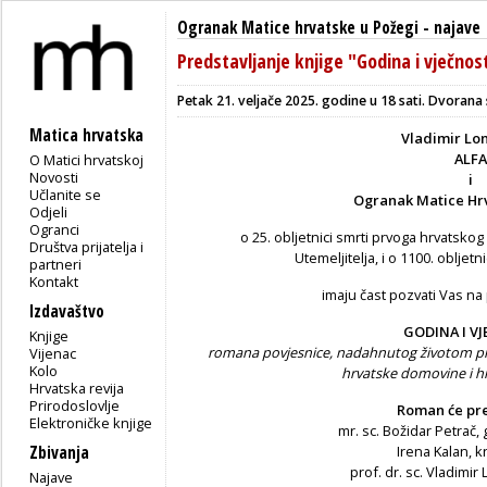
Ogranak Matice hrvatske u Požegi
-
najave
Predstavljanje knjige "Godina i vječnos
Petak 21. veljače 2025. godine u 18 sati.
Dvorana s
Matica hrvatska
Vladimir Lon
ALFA
O Matici hrvatskoj
Novosti
i
Učlanite se
Ogranak Matice Hrv
Odjeli
Ogranci
o 25. obljetnici smrti prvoga hrvatsko
Društva prijatelja i
Utemeljitelja, i o 1100. obljet
partneri
Kontakt
imaju čast pozvati Vas
na 
Izdavaštvo
GODINA I V
Knjige
romana povjesnice, nadahnutog životom pr
Vijenac
Kolo
hrvatske domovine i h
Hrvatska revija
Prirodoslovlje
Roman će pre
Elektroničke knjige
mr. sc. Božidar Petrač, 
Zbivanja
Irena Kalan, k
prof. dr. sc. Vladimir
Najave