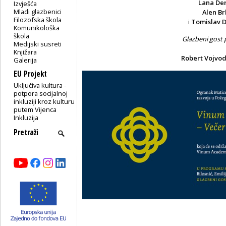
Lana Der
Izvješća
Mladi glazbenici
Alen Br
Filozofska škola
i
Tomislav 
Komunikološka
škola
Glazbeni gost
Medijski susreti
Knjižara
Robert Vojvod
Galerija
EU Projekt
Uključiva kultura -
potpora socijalnoj
inkluziji kroz kulturu
putem Vijenca
Inkluzija