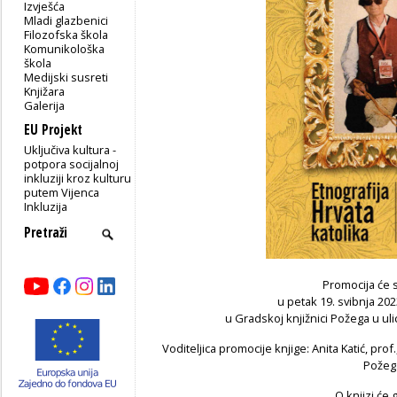
Izvješća
Mladi glazbenici
Filozofska škola
Komunikološka
škola
Medijski susreti
Knjižara
Galerija
EU Projekt
Uključiva kultura -
potpora socijalnoj
inkluziji kroz kulturu
putem Vijenca
Inkluzija
Promocija će s
u petak 19. svibnja 202
u Gradskoj knjižnici Požega u uli
Voditeljica promocije knjige: Anita Katić, pr
Požeg
O knjizi će g