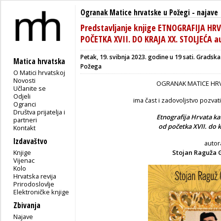
Ogranak Matice hrvatske u Požegi
-
najave
Predstavljanje knjige ETNOGRAFIJA H
POČETKA XVII. DO KRAJA XX. STOLJEĆA a
Petak, 19. svibnja 2023. godine u 19 sati. Gradska 
Matica hrvatska
Požega
O Matici hrvatskoj
Novosti
OGRANAK MATICE HRV
Učlanite se
Odjeli
ima čast i zadovoljstvo pozvat
Ogranci
Društva prijatelja i
Etnografija Hrvata k
partneri
od početka XVII. do k
Kontakt
Izdavaštvo
autor
Knjige
Stojan Raguža 
Vijenac
Kolo
Hrvatska revija
Prirodoslovlje
Elektroničke knjige
Zbivanja
Najave