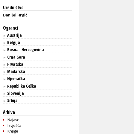
Uredništvo
Danijel Hrgić
Ogranci
Austrija
►
Belgija
►
Bosna i Hercegovina
►
Crna Gora
►
Hrvatska
►
Mađarska
►
Njemačka
►
Republika Češka
►
Slovenija
►
Srbija
►
Arhiva
Najave
Izvješća
Knjige