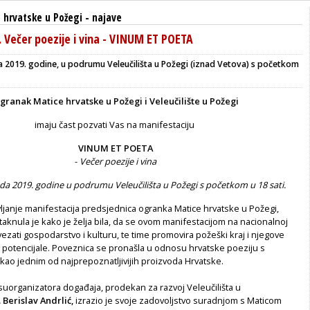
 hrvatske u Požegi
-
najave
. Večer poezije i vina - VINUM ET POETA
da 2019. godine, u podrumu Veleučilišta u Požegi (iznad Vetova) s početkom
granak Matice hrvatske u Požegi i Veleučilište u Požegi
imaju čast pozvati Vas na manifestaciju
VINUM ET POETA
-
Večer poezije i vina
ada 2019. godine u podrumu Veleučilišta u Požegi s početkom u 18 sati.
ljanje manifestacija predsjednica ogranka Matice hrvatske u Požegi,
istaknula je kako je želja bila, da se ovom manifestacijom na nacionalnoj
ezati gospodarstvo i kulturu, te time promovira požeški kraj i njegove
e potencijale. Poveznica se pronašla u odnosu hrvatske poeziju s
kao jednim od najprepoznatljivijih proizvoda Hrvatske.
suorganizatora događaja, prodekan za razvoj Veleučilišta u
. Berislav Andrlić,
izrazio je svoje zadovoljstvo suradnjom s Maticom