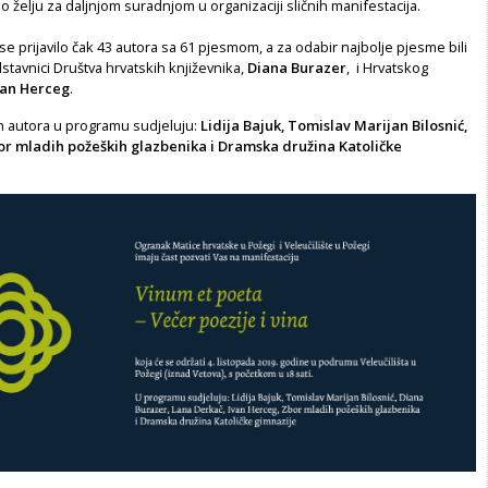
io želju za daljnjom suradnjom u organizaciji sličnih manifestacija.
se prijavilo čak 43 autora sa 61 pjesmom, a za odabir najbolje pjesme bili
tavnici Društva hrvatskih književnika,
Diana Burazer
, i Hrvatskog
an Herceg
.
 autora u programu sudjeluju:
Lidija Bajuk, Tomislav Marijan Bilosnić,
or mladih požeških glazbenika i Dramska družina Katoličke