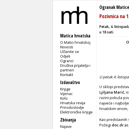
Ogranak Matice
Pozivnica na 1
Petak, 4. listopa
u 18 sati.
Matica hrvatska
O
O Matici hrvatskoj
Novosti
Učlanite se
Odjeli
Ogranci
Društva prijatelja i
partneri
Kontakt
U petak 4. listop
Izdavaštvo
U sklopi predstav
Knjige
Ljiljana Marić
, 
Vijenac
razini pokuša pov
Kolo
Hrvatska revija
najveće i najbolj
Prirodoslovlje
hrvatskim vinom, 
Elektroničke knjige
Zbivanja
Kao predstavnih 
Požegi
doc.dr.sc
Najave