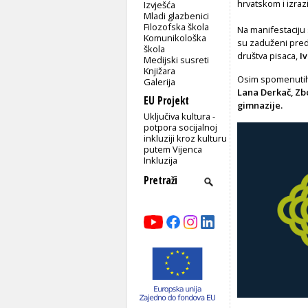
hrvatskom i izraz
Izvješća
Mladi glazbenici
Filozofska škola
Na manifestaciju 
Komunikološka
su zaduženi preds
škola
društva pisaca,
Iv
Medijski susreti
Knjižara
Osim spomenutih
Galerija
Lana Derkač, Zb
EU Projekt
gimnazije.
Uključiva kultura -
potpora socijalnoj
inkluziji kroz kulturu
putem Vijenca
Inkluzija