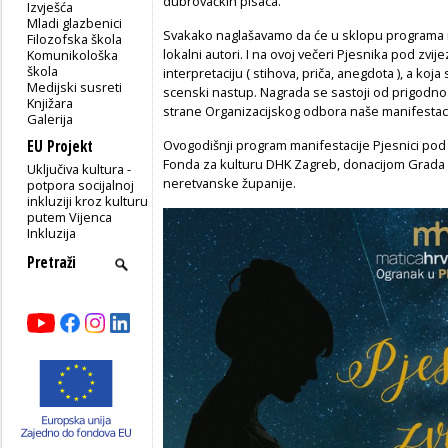
dubrovačkih pisaca.
Izvješća
Mladi glazbenici
Svakako naglašavamo da će u sklopu programa na
Filozofska škola
lokalni autori. I na ovoj večeri Pjesnika pod zvi
Komunikološka
škola
interpretaciju ( stihova, priča, anegdota ), a ko
Medijski susreti
scenski nastup. Nagrada se sastoji od prigodnog
Knjižara
strane Organizacijskog odbora naše manifestac
Galerija
EU Projekt
Ovogodišnji program manifestacije Pjesnici pod 
Fonda za kulturu DHK Zagreb, donacijom Grada 
Uključiva kultura -
neretvanske županije.
potpora socijalnoj
inkluziji kroz kulturu
putem Vijenca
Inkluzija