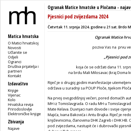
Ogranak Matice hrvatske u Pločama
-
najav
Pjesnici pod zvijezdama 2024
Četvrtak 11. srpnja 2024. godine u 21 sat. Brdo M
Matica hrvatska
Ogranak Matice hrv
O Matici hrvatskoj
poziva Vas na prvu ve
Novosti
Učlanite se
Odjeli
„Pjesnici pod 
Ogranci
Društva prijatelja i
koja će se održati dana 11. srpn
partneri
na brdu Mali Milosavac (kraj Doma ku
Kontakt
Riječ je o drugoj godini manifestacije utemelje
Izdavaštvo
održava u suradnji sa POUP Ploče, tijekom Ploča
Knjige
Vijenac
Na prvoj ovogodišnjoj večeri, pored domaćih aut
Kolo
MH iz Tomislavgrada. O radu MH u Tomislavgradu 
Hrvatska revija
Prirodoslovlje
Mate Kelava. Duvnjaci nam dovode i svoje cijenj
Elektroničke knjige
Majića, Ivana Bakovića i Antu Brajka. Riječ je re
književnicima, članovima DHK Zagreb i DHK HB. O
Zbivanja
pod zvijezdama, nastupit će i dubrovački pjesni
Najave