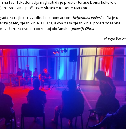
h na lice. Također valja naglasiti da je prostor terase Doma kulture u
šen i radovima pločanske slikarice Roberte Markote.
grada za najbolju izvedbu lokalnom autoru
Krijesnica večeri
otišla je u
anke Sršen
, pjesnikinje iz Blaca, a ova naša pjesnikinja, pored posebne
 je i večeru za dvoje u poznatoj pločanskoj
piceriji Oliva
.
Hrvoje Barbir