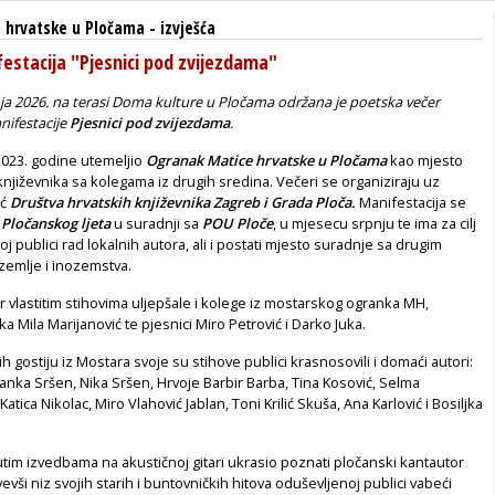
 hrvatske u Pločama
-
izvješća
estacija "Pjesnici pod zvijezdama"
nja 2026. na terasi Doma kulture u Pločama održana je poetska večer
ifestacije
Pjesnici pod zvijezdama
.
2023. godine utemeljio
Ogranak Matice hrvatske u Pločama
kao mjesto
književnika sa kolegama iz drugih sredina. Večeri se organiziraju uz
ć
Društva hrvatskih književnika Zagreb i Grada Ploča.
Manifestacija se
Pločanskog ljeta
u suradnji sa
POU Ploče
, u mjesecu srpnju te ima za cilj
koj publici rad lokalnih autora, ali i postati mjesto suradnje sa drugim
zemlje i inozemstva.
 vlastitim stihovima uljepšale i kolege iz mostarskog ogranka MH,
a Mila Marijanović te pjesnici Miro Petrović i Darko Juka.
h gostiju iz Mostara svoje su stihove publici krasnosovili i domaći autori:
tanka Sršen, Nika Sršen, Hrvoje Barbir Barba, Tina Kosović, Selma
tica Nikolac, Miro Vlahović Jablan, Toni Krilić Skuša, Ana Karlović i Bosiljka
tim izvedbama na akustičnoj gitari ukrasio poznati pločanski kantautor
evši niz svojih starih i buntovničkih hitova oduševljenoj publici vabeći