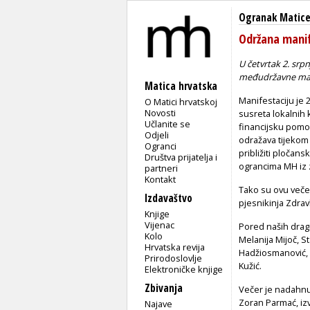
Ogranak Matice
Održana manif
U četvrtak 2. srp
međudržavne man
Matica hrvatska
Manifestaciju je 
O Matici hrvatskoj
Novosti
susreta lokalnih 
Učlanite se
financijsku pomo
Odjeli
odražava tijekom
Ogranci
približiti pločans
Društva prijatelja i
ograncima MH iz 
partneri
Kontakt
Tako su ovu večer
Izdavaštvo
pjesnikinja Zdravk
Knjige
Vijenac
Pored naših dragi
Kolo
Melanija Mijoč, S
Hrvatska revija
Hadžiosmanović, Ka
Prirodoslovlje
Kužić.
Elektroničke knjige
Zbivanja
Večer je nadahnu
Zoran Parmać, izv
Najave