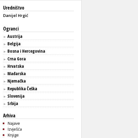
Uredništvo
Danijel Hrgić
Ogranci
Austrija
►
Belgija
►
Bosna i Hercegovina
►
Crna Gora
►
Hrvatska
►
Mađarska
►
Njemačka
►
Republika Češka
►
Slovenija
►
Srbija
►
Arhiva
Najave
Izvješća
Knjige