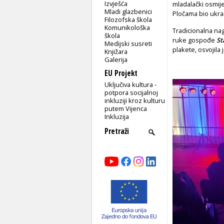
Izvješća
mladalački osmije
Mladi glazbenici
Pločama bio ukra
Filozofska škola
Komunikološka
Tradicionalna na
škola
ruke gospođe
St
Medijski susreti
plakete, osvojila
Knjižara
Galerija
EU Projekt
Uključiva kultura -
potpora socijalnoj
inkluziji kroz kulturu
putem Vijenca
Inkluzija