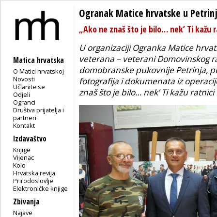
Ogranak Matice hrvatske u Petrinj
„Ako ne znaš što je bilo… nek’ Ti kažu ra
U organizaciji Ogranka Matice hrvats
veterana – veterani Domovinskog rat
Matica hrvatska
domobranske pukovnije Petrinja, pos
O Matici hrvatskoj
Novosti
fotografija i dokumenata iz operaci
Učlanite se
znaš što je bilo… nek’ Ti kažu ratnici
Odjeli
Ogranci
Društva prijatelja i
partneri
Kontakt
Izdavaštvo
Knjige
Vijenac
Kolo
Hrvatska revija
Prirodoslovlje
Elektroničke knjige
Zbivanja
Najave