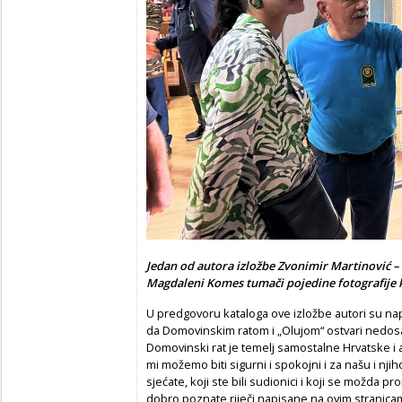
Jedan od autora izložbe Zvonimir Martinović – 
Magdaleni Komes tumači pojedine fotografije k
U predgovoru kataloga ove izložbe autori su napi
da Domovinskim ratom i „Olujom“ ostvari nedosa
Domovinski rat je temelj samostalne Hrvatske i 
mi možemo biti sigurni i spokojni i za našu i n
sjećate, koji ste bili sudionici i koji se možda p
dobro poznate riječi napisane na ovim stranica