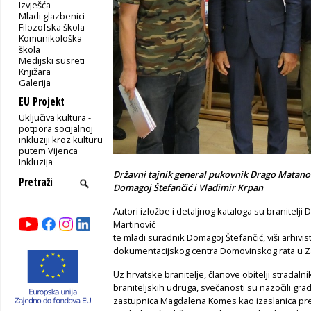
Izvješća
Mladi glazbenici
Filozofska škola
Komunikološka
škola
Medijski susreti
Knjižara
Galerija
EU Projekt
Uključiva kultura -
potpora socijalnoj
inkluziji kroz kulturu
putem Vijenca
Inkluzija
Državni tajnik general pukovnik Drago Matanov
Domagoj Štefančić i Vladimir Krpan
Autori izložbe i detaljnog kataloga su branitelji
Martinović
te mladi suradnik Domagoj Štefančić, viši arhivi
dokumentacijskog centra Domovinskog rata u Z
Uz hrvatske branitelje, članove obitelji stradal
braniteljskih udruga, svečanosti su nazočili gr
zastupnica Magdalena Komes kao izaslanica pr