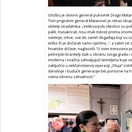
Izložbu je otvorio general pukovnik Drago Matano
Tom prigodom general Matanović je rekao okuplj
obitelji stradalnika: „Velikosrpski ideolozi su po
palili, masakrirali, nisu imali milosti prema ono
svetinje, crkve, sve do samih događaja koji su ov
teško ih je dočarati samo riječima...“, a zatim s
hrvatske države, naglasivši: “U ovim trenucima p
petrinjski branitelji stali u obranu svoga grada 
moderna i snažna zahvaljujući temeljima koje ste
zaključno u veličanstvenoj operaciji „Oluja“ osl
današnje i buduće generacije biti ponosne na 
svima iskrenu zahvalnost.”