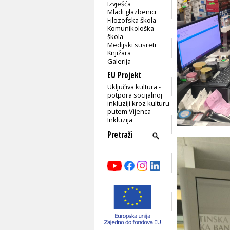
Izvješća
Mladi glazbenici
Filozofska škola
Komunikološka
škola
Medijski susreti
Knjižara
Galerija
EU Projekt
Uključiva kultura -
potpora socijalnoj
inkluziji kroz kulturu
putem Vijenca
Inkluzija