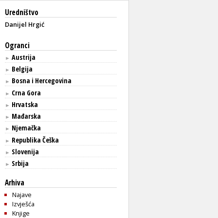
Uredništvo
Danijel Hrgić
Ogranci
Austrija
►
Belgija
►
Bosna i Hercegovina
►
Crna Gora
►
Hrvatska
►
Mađarska
►
Njemačka
►
Republika Češka
►
Slovenija
►
Srbija
►
Arhiva
Najave
Izvješća
Knjige