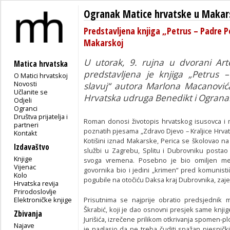
Ogranak Matice hrvatske u Makar
Predstavljena knjiga „Petrus – Padre Pe
Makarskoj
U utorak, 9. rujna u dvorani Ar
Matica hrvatska
predstavljena je knjiga
„Petrus –
O Matici hrvatskoj
Novosti
slavuj“
autora Marlona Macanovića. 
Učlanite se
Hrvatska udruga Benedikt i Ograna
Odjeli
Ogranci
Društva prijatelja i
Roman donosi životopis hrvatskog isusovca i 
partneri
poznatih pjesama „Zdravo Djevo – Kraljice Hrvat
Kontakt
Kotišini iznad Makarske, Perica se školovao na
Izdavaštvo
službi u Zagrebu, Splitu i Dubrovniku postao
Knjige
svoga vremena. Posebno je bio omiljen me
Vijenac
govornika bio i jedini „krimen“ pred komunisti
Kolo
pogubile na otočiću Daksa kraj Dubrovnika, zaj
Hrvatska revija
Prirodoslovlje
Elektroničke knjige
Prisutnima se najprije obratio predsjednik
Škrabić, koji je dao osnovni presjek same knjige.
Zbivanja
Jurišića, izrečene prilikom otkrivanja spomen-plo
Najave
je naglasio da ne treba čuditi snažan pjesnič