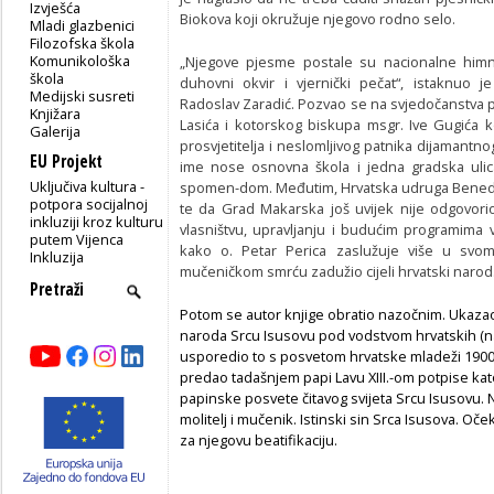
Izvješća
Biokova koji okružuje njegovo rodno selo.
Mladi glazbenici
Filozofska škola
Komunikološka
„Njegove pjesme postale su nacionalne himne
škola
duhovni okvir i vjernički pečat“, istaknuo 
Medijski susreti
Radoslav Zaradić. Pozvao se na svjedočanstva
Knjižara
Lasića i kotorskog biskupa msgr. Ive Gugića k
Galerija
prosvjetitelja i neslomljivog patnika dijamant
EU Projekt
ime nose osnovna škola i jedna gradska uli
Uključiva kultura -
spomen-dom. Međutim, Hrvatska udruga Benedikt
potpora socijalnoj
te da Grad Makarska još uvijek nije odgovori
inkluziji kroz kulturu
vlasništvu, upravljanju i budućim programima v
putem Vijenca
kako o. Petar Perica zaslužuje više u svo
Inkluzija
mučeničkom smrću zadužio cijeli hrvatski narod
Potom se autor knjige obratio nazočnim. Ukazao
naroda Srcu Isusovu pod vodstvom hrvatskih (na
usporedio to s posvetom hrvatske mladeži 1900.
predao tadašnjem papi Lavu XIII.-om potpise ka
papinske posvete čitavog svijeta Srcu Isusovu. Na
molitelj i mučenik. Istinski sin Srca Isusova. O
za njegovu beatifikaciju.