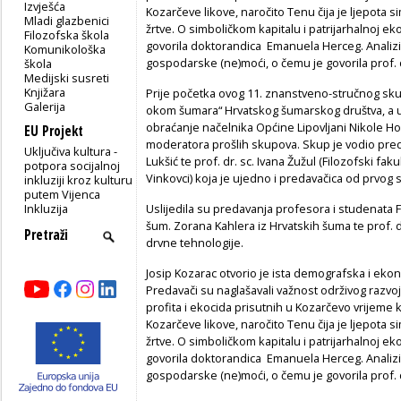
Izvješća
Kozarčeve likove, naročito Tenu čija je ljepota s
Mladi glazbenici
žrtve. O simboličkom kapitalu i patrijarhalnoj ek
Filozofska škola
govorila doktorandica Emanuela Herceg. Analiziral
Komunikološka
gospodarske (ne)moći, o čemu je govorila prof. dr
škola
Medijski susreti
Knjižara
Prije početka ovog 11. znanstveno-stručnog sku
Galerija
okom šumara“ Hrvatskog šumarskog društva, a us
obraćanje načelnika Općine Lipovljani Nikole Horv
EU Projekt
moderatora prošlih skupova. Skup je vodio pre
Uključiva kultura -
Lukšić te prof. dr. sc. Ivana Žužul (Filozofski faku
potpora socijalnoj
Vinkovci) koja je ujedno i predavačica od prvog
inkluziji kroz kulturu
putem Vijenca
Inkluzija
Uslijedila su predavanja profesora i studenata Fi
šum. Zorana Kahlera iz Hrvatskih šuma te prof. dr.
drvne tehnologije.
Josip Kozarac otvorio je ista demografska i eko
Predavači su naglašavali važnost održivog razvoja
profita i ekocida prisutnih u Kozarčevo vrijeme k
Kozarčeve likove, naročito Tenu čija je ljepota s
žrtve. O simboličkom kapitalu i patrijarhalnoj ek
govorila doktorandica Emanuela Herceg. Analiziral
gospodarske (ne)moći, o čemu je govorila prof. dr