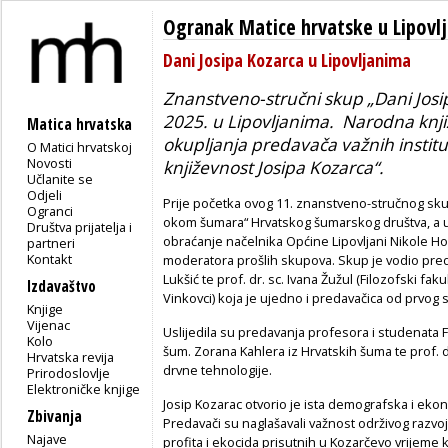
Ogranak Matice hrvatske u Lipovl
Dani Josipa Kozarca u Lipovljanima
Znanstveno-stručni skup „Dani Josi
2025. u Lipovljanima. Narodna knjiž
Matica hrvatska
okupljanja predavača važnih institu
O Matici hrvatskoj
Novosti
književnost Josipa Kozarca“.
Učlanite se
Odjeli
Prije početka ovog 11. znanstveno-stručnog sku
Ogranci
okom šumara“ Hrvatskog šumarskog društva, a us
Društva prijatelja i
obraćanje načelnika Općine Lipovljani Nikole Horv
partneri
Kontakt
moderatora prošlih skupova. Skup je vodio pre
Lukšić te prof. dr. sc. Ivana Žužul (Filozofski faku
Izdavaštvo
Vinkovci) koja je ujedno i predavačica od prvog
Knjige
Vijenac
Uslijedila su predavanja profesora i studenata Fi
Kolo
šum. Zorana Kahlera iz Hrvatskih šuma te prof. dr.
Hrvatska revija
drvne tehnologije.
Prirodoslovlje
Elektroničke knjige
Josip Kozarac otvorio je ista demografska i eko
Zbivanja
Predavači su naglašavali važnost održivog razvoja
Najave
profita i ekocida prisutnih u Kozarčevo vrijeme k