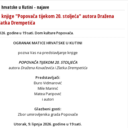
hrvatske u Kutini
-
najave
e knjige "Popovača tijekom 20. stoljeća" autora Dražena
Zlatka Drempetića
2026. godine u 19 sati.
Dom kulture Popovača.
OGRANAK MATICE HRVATSKE U KUTINI
poziva Vas na predstavljanje knjige
POPOVAČA TIJEKOM 20. STOLJEĆA
autora
Dražena Kovačevića i Zlatka Drempetića
Predstavljači:
Đuro Vidmarović
Mile Marinić
Matea Paripović
i autori
Glazbeni gosti:
Zbor umirovljenika grada Popovače
Utorak, 9. lipnja 2026. godine u 19 sati.