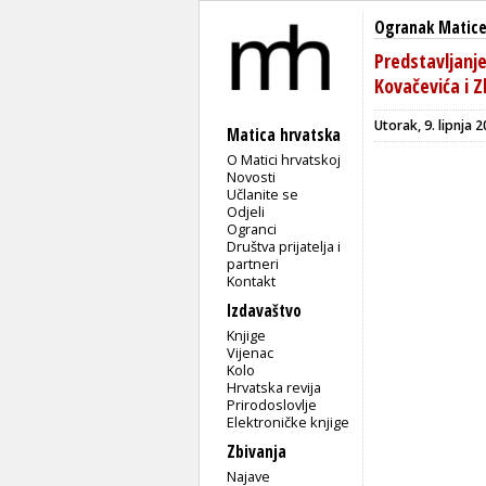
Ogranak Matice 
Predstavljanj
Kovačevića i 
Utorak, 9. lipnja 
Matica hrvatska
O Matici hrvatskoj
Novosti
Učlanite se
Odjeli
Ogranci
Društva prijatelja i
partneri
Kontakt
Izdavaštvo
Knjige
Vijenac
Kolo
Hrvatska revija
Prirodoslovlje
Elektroničke knjige
Zbivanja
Najave