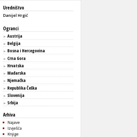
Uredništvo
Danijel Hrgić
Ogranci
Austrija
►
Belgija
►
Bosna i Hercegovina
►
Crna Gora
►
Hrvatska
►
Mađarska
►
Njemačka
►
Republika Češka
►
Slovenija
►
Srbija
►
Arhiva
Najave
Izvješća
Knjige