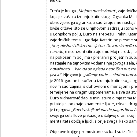
Nekić
.
Treća je knjiga „
Mojom moslavinom
“, zajedničk
koja je izašla u izdanju kutinskoga Ogranka Mat
obnovljenoga ogranka, a sadrži pjesme nastajale
bivše države, što se u njihovom sadržaju i tonu v
u Lonjskom polju, Đuro na Trebežu i Pakri, Katar
zajedničkih tema i ugođaja. Katarinine pjesme 
„
tihe, nježne i diskretno sjetne
.
Govore između r
narodu
, (recenzent citira pjesmu Moj narod: „…n
na pokošenim poljima / preranih proljetnih pupa
nastajale na tajnovitim vodama njegovoga sela, 
odvažnosti … kao da se ogleda neobičan put traž
jastva
“. Njegovo je „
viđenje vode … simbol pods
je 2016. godine također u izdanju kutinskoga og
novim sadržajima, s duhovnom dimenzijom i pri
temeljene na dragim uspomenama, a sve sa st
Đuro Vidmarović dao je minijature o mjestima Mo
prijatelje i poznaje znamenite ljude, crkve i dru
je i njegova „
Poetica kajkaviana de pagus Ilova A
svojega sela Ilove prikazuje u šaljivoj dramskoj
mentalitet i običaje ljudi, a prije svega, kako sa
Obje ove knjige promovirane su kad su izašle, a