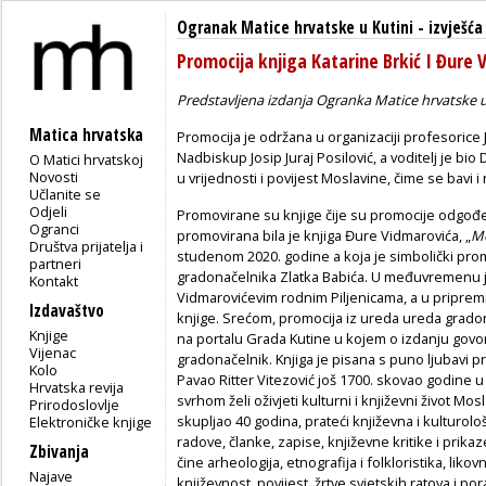
Ogranak Matice hrvatske u Kutini
-
izvješća
Promocija knjiga Katarine Brkić I Đure 
Predstavljena izdanja Ogranka Matice hrvatske u
Matica hrvatska
Promocija je održana u organizaciji profesorice
Nadbiskup Josip Juraj Posilović, a voditelj je bio 
O Matici hrvatskoj
Novosti
u vrijednosti i povijest Moslavine, čime se bavi i
Učlanite se
Odjeli
Promovirane su knjige čije su promocije odgođe
Ogranci
promovirana bila je knjiga Đure Vidmarovića, „
Mo
Društva prijatelja i
studenom 2020. godine a koja je simbolički pr
partneri
gradonačelnika Zlatka Babića. U međuvremenu je
Kontakt
Vidmarovićevim rodnim Piljenicama, a u pripremi
Izdavaštvo
knjige. Srećom, promocija iz ureda ureda grad
Knjige
na portalu Grada Kutine u kojem o izdanju govor
Vijenac
gradonačelnik. Knjiga je pisana s puno ljubavi pr
Kolo
Pavao Ritter Vitezović još 1700. skovao godine u s
Hrvatska revija
svrhom želi oživjeti kulturni i književni život Mo
Prirodoslovlje
skupljao 40 godina, prateći književna i kulturo
Elektroničke knjige
radove, članke, zapise, književne kritike i prika
Zbivanja
čine arheologija, etnografija i folkloristika, liko
Najave
književnost, povijest, žrtve svjetskih ratova i p