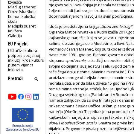
Izvješća
njegovo selo Ilova. Knjiga je nastala na temelju 
Mladi glazbenici
želje da mladi ljudi svojim trudom i sposobnost
Filozofska škola
doprinositi njenom razvoju na svim područjima.
Komunikološka
škola
Medijski susreti
Iduća je predstavljena knjiga „
Spod zemle tragi
“
Knjižara
Ogranka Matice hrvatske u Kutini izašla 2017.go
Galerija
kajkavskoga narječja, kojim se govori u njezino
EU Projekt
selima, do zadnjega sela Moslavine, u Ilovi. Na 
Vidmarović i Ivan Masnec, koji su također iz Ilov
Uključiva kultura -
nastale od 1981. godine. Pjesme govore o obitel
potpora socijalnoj
inkluziji kroz kulturu
stopama
spod zemle
, o tradiciji u seoskim obite
putem Vijenca
svojim obiteljima, susjedstvu i selu (Spod zemle
Inkluzija
reče čega drugi nesme, Mamina mustra itd.). Dio p
proizlaze mnoge obiteljske teme, s mamine stran
morala udati, a onda bila udovica 15 godina i Prvi 
tema s tatine strane je striček, koji je ujedno i gla
Drugoga svjetskog rata (Padobranci v Repušnice i
nameće zaključak da su sva tri rata još i danas 
prikaz romana
Ledina
Božice Brkan
, pisanoga 
narječja (Okešinec). Taj prikaz je na promociji u 
kajkavskom narječju, a napisan je također na ka
slovu
i
Moslavačkom zrcalu
. Smatra se prvim kn
dijalektu. Pogovor je pisala poznata književnica