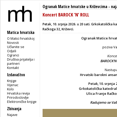
Ogranak Matice hrvatske u Križevcima
-
naj
Koncert BAROCK ’N’ ROLL
Petak, 10. srpnja 2026. u 20 sati. Grkokatolička ka
Račkoga 32, Križevci.
Matica hrvatska
Ogranak Matice hrvat
O Matici hrvatskoj
Novosti
Učlanite se
poziva V
Odjeli
Ogranci
Konce
Društva prijatelja i
BAROCK’N’
partneri
Kontakt
Nastupa
Izdavaštvo
Hrvatski barokni ansam
Knjige
Petak, 10. srpnja 2
Vijenac
Grkokatolička katedral
Kolo
Hrvatska revija
Ulica Franje Račko
Prirodoslovlje
Elektroničke knjige
Radujemo se Vaš
Zbivanja
Najave