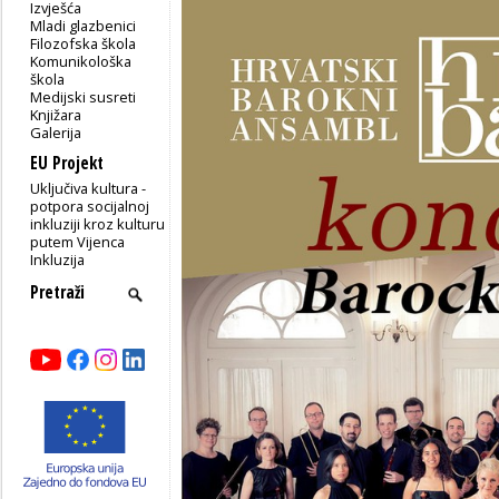
Izvješća
Mladi glazbenici
Filozofska škola
Komunikološka
škola
Medijski susreti
Knjižara
Galerija
EU Projekt
Uključiva kultura -
potpora socijalnoj
inkluziji kroz kulturu
putem Vijenca
Inkluzija