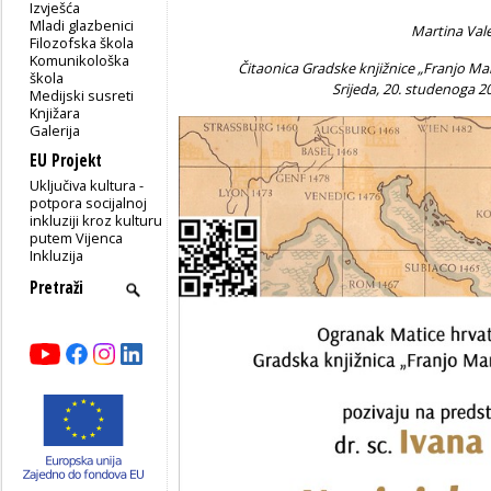
Izvješća
Mladi glazbenici
Martina Val
Filozofska škola
Komunikološka
Čitaonica Gradske knjižnice „Franjo Marko
škola
Srijeda, 20. studenoga 20
Medijski susreti
Knjižara
Galerija
EU Projekt
Uključiva kultura -
potpora socijalnoj
inkluziji kroz kulturu
putem Vijenca
Inkluzija