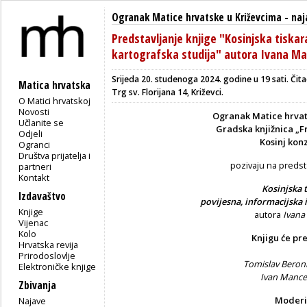
Ogranak Matice hrvatske u Križevcima
-
naj
Predstavljanje knjige "Kosinjska tiskar
kartografska studija" autora Ivana M
Srijeda 20. studenoga 2024. godine u 19 sati.
Čita
Matica hrvatska
Trg sv. Florijana 14, Križevci.
O Matici hrvatskoj
Novosti
Ogranak Matice hrvat
Učlanite se
Gradska knjižnica „F
Odjeli
Kosinj kon
Ogranci
Društva prijatelja i
pozivaju na predsta
partneri
Kontakt
Kosinjska 
Izdavaštvo
povijesna, informacijska i
Knjige
autora
Ivana
Vijenac
Kolo
Knjigu će pre
Hrvatska revija
Prirodoslovlje
Tomislav Beron
Elektroničke knjige
Ivan Mance
Zbivanja
Moderi
Najave