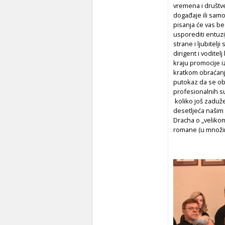
vremena i društve
događaje ili samo 
pisanja će vas be
usporediti entuzi
strane i ljubitel
dirigent i vodite
kraju promocije 
kratkom obraćanju
putokaz da se obj
profesionalnih su
koliko još zaduže
desetljeća našim 
Dracha o „velikom
romane (u množini