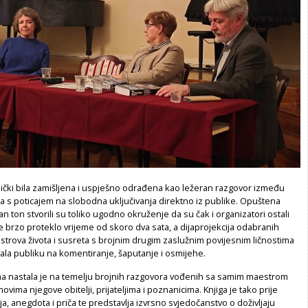
nički bila zamišljena i uspješno odrađena kao ležeran razgovor između
ča s poticajem na slobodna uključivanja direktno iz publike. Opuštena
an ton stvorili su toliko ugodno okruženje da su čak i organizatori ostali
e brzo proteklo vrijeme od skoro dva sata, a dijaprojekcija odabranih
estrova života i susreta s brojnim drugim zaslužnim povijesnim ličnostima
ala publiku na komentiranje, šaputanje i osmijehe.
ha nastala je na temelju brojnih razgovora vođenih sa samim maestrom
ovima njegove obitelji, prijateljima i poznanicima. Knjiga je tako prije
ja, anegdota i priča te predstavlja izvrsno svjedočanstvo o doživljaju