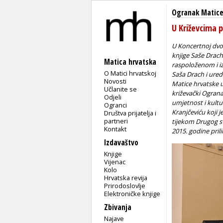
Ogranak Matice
U Križevcima 
U Koncertnoj dvor
knjige Saše Drac
Matica hrvatska
raspoloženom i iz
O Matici hrvatskoj
Saša Drach i ure
Novosti
Matice hrvatske u
Učlanite se
križevački Ograna
Odjeli
umjetnost i kultu
Ogranci
Kranjčeviću koji j
Društva prijatelja i
partneri
tijekom Drugog sv
Kontakt
2015. godine pril
Izdavaštvo
Knjige
Vijenac
Kolo
Hrvatska revija
Prirodoslovlje
Elektroničke knjige
Zbivanja
Najave