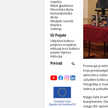
Izvješća
Mladi glazbenici
Filozofska škola
Komunikološka
škola
Medijski susreti
Knjižara
Galerija
EU Projekt
Uključiva kultura -
potpora socijalnoj
inkluziji kroz kulturu
putem Vijenca
Inkluzija
Promocija je teh
troje predstavlja
atmosfera i ležer
začuđeni koliko j
fotografija iz ma
stalno je pobuđiv
Knjiga Saše Drac
Kranjčevićem, član
svega zbir sjećan