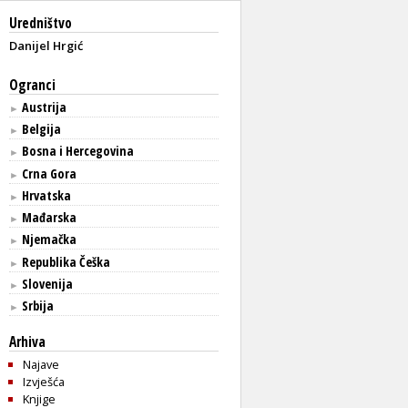
Uredništvo
Danijel Hrgić
Ogranci
Austrija
►
Belgija
►
Bosna i Hercegovina
►
Crna Gora
►
Hrvatska
►
Mađarska
►
Njemačka
►
Republika Češka
►
Slovenija
►
Srbija
►
Arhiva
Najave
Izvješća
Knjige