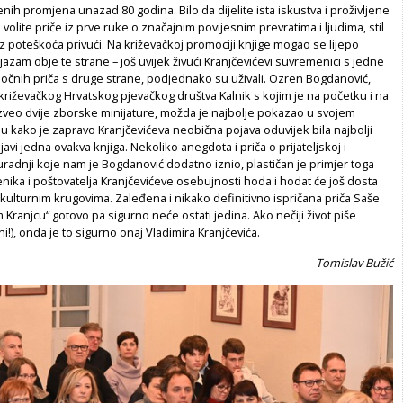
nih promjena unazad 80 godina. Bilo da dijelite ista iskustva i proživljene
volite priče iz prve ruke o značajnim povijesnim prevratima i ljudima, stil
z poteškoća privući. Na križevačkoj promociji knjige mogao se lijepo
jazam obje te strane – još uvijek živući Kranjčevićevi suvremenici s jedne
ji sočnih priča s druge strane, podjednako su uživali. Ozren Bogdanović,
lj križevačkog Hrvatskog pjevačkog društva Kalnik s kojim je na početku i na
izveo dvije zborske minijature, možda je najbolje pokazao u svojem
 kako je zapravo Kranjčevićeva neobična pojava oduvijek bila najbolji
avi jedna ovakva knjiga. Nekoliko anegdota i priča o prijateljskoj i
radnji koje nam je Bogdanović dodatno iznio, plastičan je primjer toga
nika i poštovatelja Kranjčevićeve osebujnosti hoda i hodat će još dosta
kulturnim krugovima. Zaleđena i nikako definitivno ispričana priča Saše
 Kranjcu“ gotovo pa sigurno neće ostati jedina. Ako nečiji život piše
!), onda je to sigurno onaj Vladimira Kranjčevića.
Tomislav Bužić