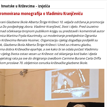
 hrvatske u Križevcima
-
izvješća
promovirana monografija o Vladimiru Kranjčeviću
ani Glazbene škole Alberta Štrige Križevci 10. veljače održana je promocija
ha
Do posljednjeg zbora. Vladimir Kranjčević, život i djelo
. Pred izuzetno
nad očekivanja brojnom publikom knjigu su predstavili i komentirali autor
dnica Martina Fryda-Kaurimsky, uz moderiranje predsjednice Ogranka
 Križevcima Renate Husinec. Organizaciju cijelog događaja podijelili su
k, Glazbena škola Alberta Štrige Križevci i Ured za crkvenu glazbu,
rna dobra Križevačke eparhije, a sve kako bi se odala počast Vladimiru
e cijelog života ostao vezan uz Križevce: od sklanjanja kod bake i djeda
jetskog rata pa sve do dirigiranja izvedbom Carmine Burane Carla Orffa
ikom proslave 70. obljetnice osnutka križevačke glazbene škole.