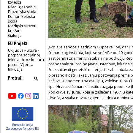
Izvješća
Mladi glazbenici
Filozofska škola
Komunikološka
škola
Medijski susreti
Knjižara
Galerija
EU Projekt
Akcija je započela sadnjom Gupčeve lipe, dar 
Uključiva kultura -
šumarskog instituta, koji se već više od 10 god
potpora socijalnoj
zaštićenih i znamenitih stabala na području Rep
inkluziji kroz kulturu
prepoznale su brojne javne ustanove, lokalna s
putem Vijenca
Inkluzija
žele sačuvati genetski materijal takvih stabala 
bioraznolikosti i iskazivanju poštovanja prema pri
sačuvali uspomenu na ovu lipu, velelisnu lipu (T
lipa, Hrvatski šumarski institut uzgaja potomke 
kod crkve sv. Jurja, koja je zaštićena 1957. u kat
drveća, a svaka novouzgojena sadnica dobiva svoj