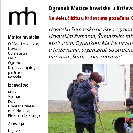
Ogranak Matice hrvatske u Križev
Na Veleučilištu u Križevcima posađena 
Hrvatsko šumarsko društvo ogranak 
Hrvatskim šumama, Šumarskim fak
Matica hrvatska
institutom, Ogrankom Matice hrvatsk
O Matici hrvatskoj
Novosti
u Križevcima, organizirali su struč
Učlanite se
nazivom „Šuma – dar i obveza”.
Odjeli
Ogranci
Društva prijatelja i
partneri
Kontakt
Izdavaštvo
Knjige
Vijenac
Kolo
Hrvatska revija
Prirodoslovlje
Elektroničke knjige
Zbivanja
Najave