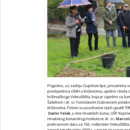
Prigodno, uz sadnju Gupčeve lipe, prisutnima se
predsjednica OMH u Križevcima, ujedno i bivša dje
križevačkoga Veleučilišta, koja je zajedno sa 
Šašekom i dr. sc Tomislavom Dubravcem potaknu
Križevcima. Potom su pozdravne riječi uputili
Ti
Damir Felak
, u ime Hrvatskih šuma, UŠP Koprivn
Hrvatskog šumarskog instituta te dr. sc.
Marcel
prekrasnom daru za 163. rođendan Veleučilišta. I
ispred zgrade Veleučilišta, a njezin će razvoj pra