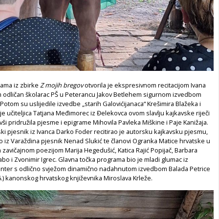
esama iz zbirke
Z mojih bregov
otvorila je ekspresivnom recitacijom Ivana
m odličan školarac PŠ u Peterancu Jakov Betlehem sigurnom izvedbom
 Potom su uslijedile izvedbe „starih Galovićijanaca“ Krešimira Blažeka i
 je učiteljica Tatjana Međimorec iz Đelekovca ovom slavlju kajkavske riječi
ši pridružila pjesme i epigrame Mihovila Pavleka Miškine i Paje Kanižaja.
ski pjesnik iz Ivanca Darko Foder recitirao je autorsku kajkavsku pjesmu,
 iz Varaždina pjesnik Nenad Slukić te članovi Ogranka Matice hrvatske u
 zavičajnom poezijom Marija Hegedušić, Katica Rajić Popijač, Barbara
abo i Zvonimir Igrec. Glavna točka programa bio je mladi glumac iz
inter s odlično svježom dinamično nadahnutom izvedbom Balada Petrice
) kanonskog hrvatskog književnika Miroslava Krleže.