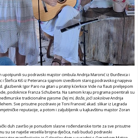
 upotpunili su podravski majstor cimbula Andrija Maronić iz Đurđevca i
c i Štefica Kiš iz Peteranca sjajnom izvedbom starog podravskog napjeva
. glazbenik Igor Paro na gitari u pratnji kćerkice Vide na flauti prelijepom
e, podoknice Franza Schuberta. Na samom kraju programa poentirali su
međimurske tradicionalne pjesme
Dej mi, Bože, joči sokolove
Andrija
lehem. Sve prisutne pozdravio je Toni Franović akad. slikar iz Legrada
mjetničke reputacije, a potom i zaljubljenik u kajkavštinu majstor Zoran
enički duh završio je ponudom slasne rođendanske torte za sve prisutne
mu su se najviše veselila brojna dječica, naši budući podravski
ganizator manifestacije je Galovićev dom u suradnji s Ogrankom Matice