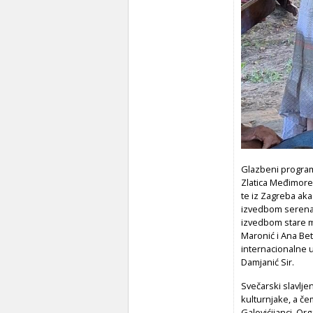
Glazbeni program
Zlatica Međimore
te iz Zagreba akad
izvedbom serenad
izvedbom stare 
Maronić i Ana Bet
internacionalne u
Damjanić Sir.
Svečarski slavlj
kulturnjake, a če
Galovićijanci. Or