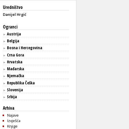
Uredništvo
Danijel Hrgić
Ogranci
Austrija
►
Belgija
►
Bosna i Hercegovina
►
Crna Gora
►
Hrvatska
►
Mađarska
►
Njemačka
►
Republika Češka
►
Slovenija
►
Srbija
►
Arhiva
Najave
Izvješća
Knjige