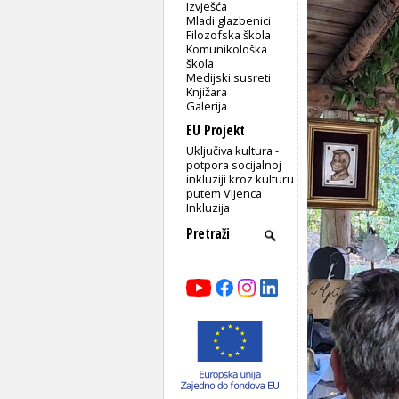
Izvješća
Mladi glazbenici
Filozofska škola
Komunikološka
škola
Medijski susreti
Knjižara
Galerija
EU Projekt
Uključiva kultura -
potpora socijalnoj
inkluziji kroz kulturu
putem Vijenca
Inkluzija