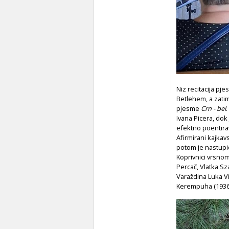
Niz recitacija pj
Betlehem, a zati
pjesme
Crn - bel
.
Ivana Picera, dok
efektno poentirav
Afirmirani kajkav
potom je nastupio
Koprivnici vrsnom
Percač, Vlatka Sz
Varaždina Luka V
Kerempuha (1936.