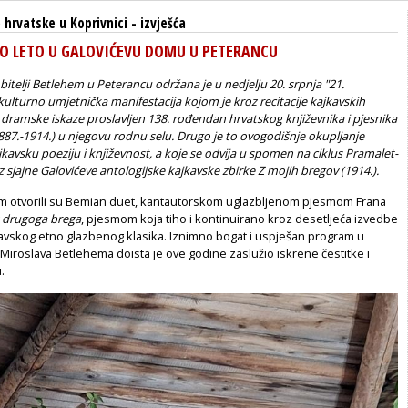
hrvatske u Koprivnici
-
izvješća
VO LETO U GALOVIĆEVU DOMU U PETERANCU
itelji Betlehem u Peterancu održana je u nedjelju 20. srpnja "21.
 kulturno umjetnička manifestacija kojom je kroz recitacije kajkavskih
 dramske iskaze proslavljen 138. rođendan hrvatskog književnika i pjesnika
887.-1914.) u njegovu rodnu selu. Drugo je to ovogodišnje okupljanje
jkavsku poeziju i književnost, a koje se odvija u spomen na ciklus
Pramalet-
iz sjajne Galovićeve antologijske kajkavske zbirke
Z mojih bregov
(1914.)
.
m otvorili su Bemian duet, kantautorskom uglazbljenom pjesmom Frana
 drugoga brega
, pjesmom koja tiho i kontinuirano kroz desetljeća izvedbe
ravskog etno glazbenog klasika. Iznimno bogat i uspješan program u
 Miroslava Betlehema doista je ove godine zaslužio iskrene čestitke i
u.