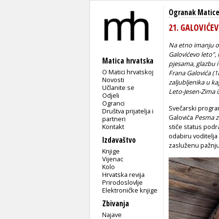
Ogranak Matice 
21. GALOVIĆE
Na etno imanju ob
Galovićevo leto",
Matica hrvatska
pjesama, glazbu i
O Matici hrvatskoj
Frana Galovića (1
Novosti
zaljubljenika u ka
Učlanite se
Leto-Jesen-Zima
Odjeli
Ogranci
Svečarski progra
Društva prijatelja i
Galovića
Pesma z
partneri
Kontakt
stiče status pod
odabiru voditelja
Izdavaštvo
zasluženu pažnj
Knjige
Vijenac
Kolo
Hrvatska revija
Prirodoslovlje
Elektroničke knjige
Zbivanja
Najave