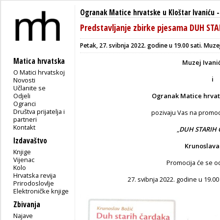
Ogranak Matice hrvatske u Kloštar Ivaniću
Predstavljanje zbirke pjesama DUH ST
Petak, 27. svibnja 2022. godine u 19.00 sati. Muze
Matica hrvatska
Muzej Ivani
O Matici hrvatskoj
i
Novosti
Učlanite se
Odjeli
Ogranak Matice hrvats
Ogranci
Društva prijatelja i
pozivaju Vas na promoc
partneri
Kontakt
„
DUH STARIH 
Izdavaštvo
Krunoslava
Knjige
Vijenac
Promocija će se od
Kolo
Hrvatska revija
27. svibnja 2022. godine u 19.00
Prirodoslovlje
Elektroničke knjige
Zbivanja
Najave