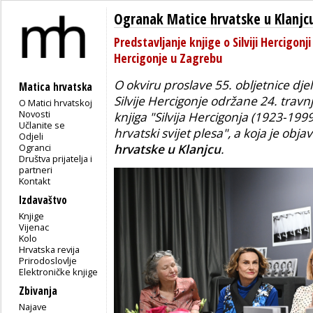
Ogranak Matice hrvatske u Klanjc
Predstavljanje knjige o Silviji Hercigonji
Hercigonje u Zagrebu
O okviru proslave 55. obljetnice dj
Matica hrvatska
Silvije Hercigonje održane 24. travn
O Matici hrvatskoj
Novosti
knjiga "
Silvija Hercigonja (1923-1999)
Učlanite se
hrvatski svijet plesa"
, a koja je obja
Odjeli
Ogranci
hrvatske u Klanjcu
.
Društva prijatelja i
partneri
Kontakt
Izdavaštvo
Knjige
Vijenac
Kolo
Hrvatska revija
Prirodoslovlje
Elektroničke knjige
Zbivanja
Najave