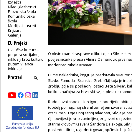
Izvješća
Mladi glazbenici
Filozofska škola
Komunikološka
škola
Medijski susreti
Knjižara
Galerija
EU Projekt
Uključiva kultura -
O okviru panel rasprave o liku i djelu Silvije Her
potpora socijalnoj
inkluziji kroz kulturu
povjesničarka plesa i Almira Osmanović prva nac
putem Vijenca
moderirao Nikola Kramar.
Inkluzija
U ime nakladnika, knjigu je predstavila suautoric
Slavko Zamuda i Brankica Greblički) koja je insp
groblju gdje su posljednji ostaci „tete Silvije“, k
koliko značajna za hrvatski svijet plesu i u sa
Rodoslovni aspekt Hercigonje, podrijetlo obitelj
(obitelj po majčinoj strani) temeljem izvora istra
otac umro u njezinoj ranoj mladosti, Silvija je o
čija povijest je vrlo zanimljiva jer govori o njez
starimi krovovi“ Ksavera Šandora Đalskoga. Silv
posljednji ilirac, ugledni trgovac, općinski bilj