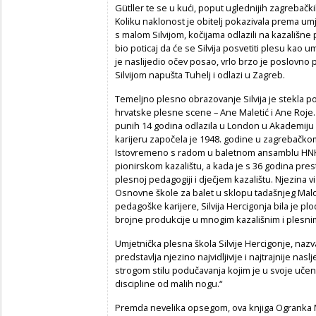
Gütller te se u kući, poput uglednijih zagrebački
Koliku naklonost je obitelj pokazivala prema umje
s malom Silvijom, kočijama odlazili na kazališn
bio poticaj da će se Silvija posvetiti plesu kao umj
je naslijedio očev posao, vrlo brzo je poslovno
Silvijom napušta Tuhelj i odlazi u Zagreb.
Temeljno plesno obrazovanje Silvija je stekla po
hrvatske plesne scene – Ane Maletić i Ane Roje. Ka
punih 14 godina odlazila u London u Akademiju 
karijeru započela je 1948. godine u zagrebačk
Istovremeno s radom u baletnom ansamblu HNK
pionirskom kazalištu, a kada je s 36 godina pres
plesnoj pedagogiji i dječjem kazalištu. Njezina v
Osnovne škole za balet u sklopu tadašnjeg Malo
pedagoške karijere, Silvija Hercigonja bila je pl
brojne produkcije u mnogim kazališnim i plesn
Umjetnička plesna škola Silvije Hercigonje, nazv
predstavlja njezino najvidljivije i najtrajnije na
strogom stilu podučavanja kojim je u svoje učeni
discipline od malih nogu.“
Premda nevelika opsegom, ova knjiga Ogranka Ma