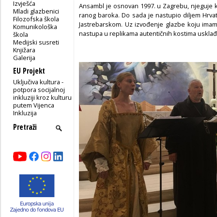
Izvješća
Ansambl je osnovan 1997. u Zagrebu, njeguje 
Mladi glazbenici
ranog baroka. Do sada je nastupio diljem Hrva
Filozofska škola
Jastrebarskom. Uz izvođenje glazbe koju imamo
Komunikološka
nastupa u replikama autentičnih kostima usklađ
škola
Medijski susreti
Knjižara
Galerija
EU Projekt
Uključiva kultura -
potpora socijalnoj
inkluziji kroz kulturu
putem Vijenca
Inkluzija