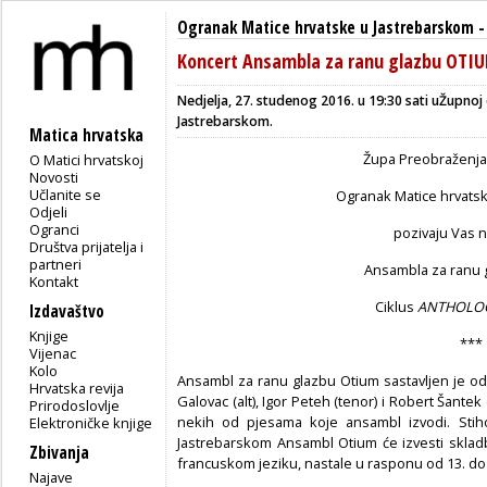
Ogranak Matice hrvatske u Jastrebarskom
Koncert Ansambla za ranu glazbu OTI
Nedjelja, 27. studenog 2016. u 19:30 sati u
Župnoj 
Jastrebarskom.
Matica hrvatska
Župa Preobraženja
O Matici hrvatskoj
Novosti
Učlanite se
Ogranak Matice hrvats
Odjeli
Ogranci
pozivaju Vas 
Društva prijatelja i
partneri
Ansambla za ranu
Kontakt
Ciklus
ANTHOLOG
Izdavaštvo
Knjige
***
Vijenac
Kolo
Ansambl za ranu glazbu Otium sastavljen je od 
Hrvatska revija
Galovac (alt), Igor Peteh (tenor) i Robert Šantek
Prirodoslovlje
nekih od pjesama koje ansambl izvodi. Stih
Elektroničke knjige
Jastrebarskom Ansambl Otium će izvesti sklad
Zbivanja
francuskom jeziku, nastale u rasponu od 13. do 1
Najave