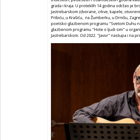
grada i kraja. U proteklih 14 godina održao je b
Jastrebarskom (dvorane, crkve, kapele, otvoreni pr
Pribiću, u Krašiću, na Žumberku, u Drnišu, Zag
poetsko-glazbenom programu "Svetom Duhu na 
glazbenom programu "Hote o ljudi sim" u organi
Jastrebarskom. Od 2022. "Javor" nastupa i na pr