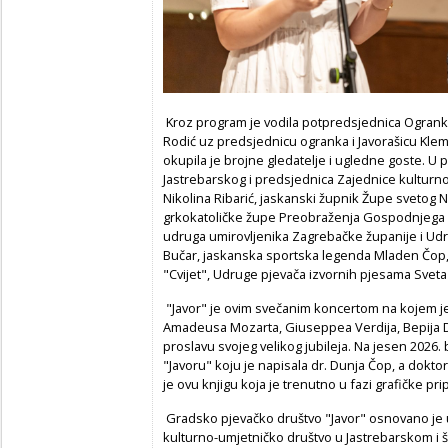
Kroz program je vodila potpredsjednica Ogrank
Rodić uz predsjednicu ogranka i Javorašicu Kleme
okupila je brojne gledatelje i ugledne goste. U 
Jastrebarskog i predsjednica Zajednice kulturn
Nikolina Ribarić, jaskanski župnik Župe svetog N
grkokatoličke župe Preobraženja Gospodnjega M
udruga umirovljenika Zagrebačke županije i Udr
Bučar, jaskanska sportska legenda Mladen Čop, 
"Cvijet", Udruge pjevača izvornih pjesama Sveta 
"Javor" je ovim svečanim koncertom na kojem je
Amadeusa Mozarta, Giuseppea Verdija, Bepija De
proslavu svojeg velikog jubileja. Na jesen 2026.
"Javoru" koju je napisala dr. Dunja Čop, a doktor
je ovu knjigu koja je trenutno u fazi grafičke pr
Gradsko pjevačko društvo "Javor" osnovano je u 
kulturno-umjetničko društvo u Jastrebarskom i ši