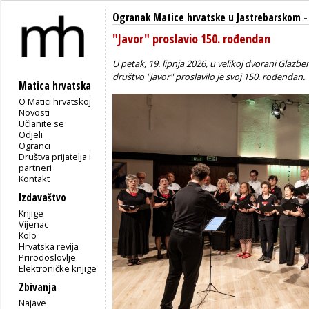
Ogranak Matice hrvatske u Jastrebarskom
"Javor" proslavio 150. rođendan
U petak, 19. lipnja 2026, u velikoj dvorani Glaz
društvo "Javor" proslavilo je svoj 150. rođendan.
Matica hrvatska
O Matici hrvatskoj
Novosti
Učlanite se
Odjeli
Ogranci
Društva prijatelja i
partneri
Kontakt
Izdavaštvo
Knjige
Vijenac
Kolo
Hrvatska revija
Prirodoslovlje
Elektroničke knjige
Zbivanja
Najave