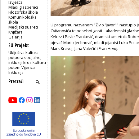
Izvješća
Mladi glazbenici
Filozofska škola
Komunikološka
škola
U programu nazvanom "Živio 'Javor'!" nastupio 
Medijski susreti
Cvitanovića te posebni gosti – akademski glazben
Knjižara
Kekez i Pavle Franković, dramski umjetnik Robert
Galerija
pjevač Mario Jerčinović, mladi pijanist Luka Polja
EU Projekt
Mark Krcivoj, Jana Valečić i Fran Hrvoj.
Uključiva kultura -
potpora socijalnoj
inkluziji kroz kulturu
putem Vijenca
Inkluzija