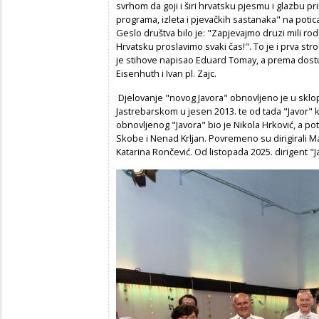
svrhom da goji i širi hrvatsku pjesmu i glazbu pr
programa, izleta i pjevačkih sastanaka" na poticaj
Geslo društva bilo je: "Zapjevajmo druzi mili 
Hrvatsku proslavimo svaki čas!". To je i prva st
je stihove napisao Eduard Tomay, a prema dostu
Eisenhuth i Ivan pl. Zajc.
Djelovanje "novog Javora" obnovljeno je u skl
Jastrebarskom u jesen 2013. te od tada "Javor" k
obnovljenog "Javora" bio je Nikola Hrković, a po
Skobe i Nenad Krljan. Povremeno su dirigirali Ma
Katarina Rončević. Od listopada 2025. dirigent "J