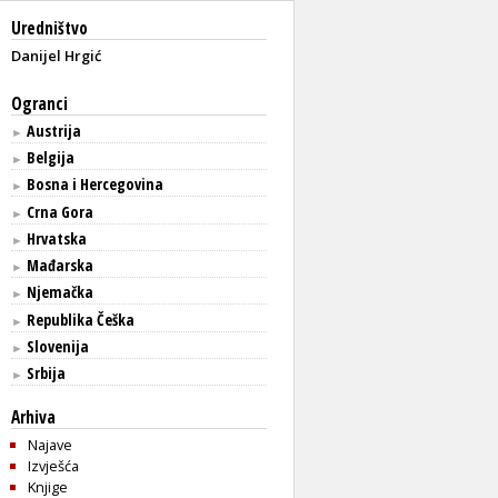
Uredništvo
Danijel Hrgić
Ogranci
Austrija
►
Belgija
►
Bosna i Hercegovina
►
Crna Gora
►
Hrvatska
►
Mađarska
►
Njemačka
►
Republika Češka
►
Slovenija
►
Srbija
►
Arhiva
Najave
Izvješća
Knjige