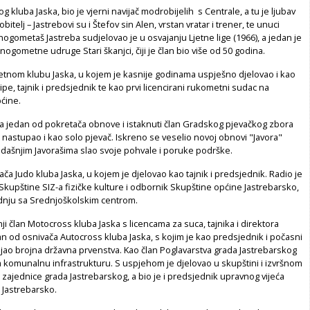
 kluba Jaska, bio je vjerni navijač modrobijelih s Centrale, a tu je ljubav
obitelj – Jastrebovi su i Štefov sin Alen, vrstan vratar i trener, te unuci
nogometaš Jastreba sudjelovao je u osvajanju Ljetne lige (1966), a jedan je
ogometne udruge Stari škanjci, čiji je član bio više od 50 godina.
etnom klubu Jaska, u kojem je kasnije godinama uspješno djelovao i kao
pe, tajnik i predsjednik te kao prvi licencirani rukometni sudac na
ćine.
na jedan od pokretača obnove i istaknuti član Gradskog pjevačkog zbora
je nastupao i kao solo pjevač. Iskreno se veselio novoj obnovi "Javora"
sadašnjim Javorašima slao svoje pohvale i poruke podrške.
ača Judo kluba Jaska, u kojem je djelovao kao tajnik i predsjednik. Radio je
kupštine SIZ-a fizičke kulture i odbornik Skupštine općine Jastrebarsko,
nju sa Srednjoškolskim centrom.
ji član Motocross kluba Jaska s licencama za suca, tajnika i direktora
an od osnivača Autocross kluba Jaska, s kojim je kao predsjednik i počasni
jao brojna državna prvenstva. Kao član Poglavarstva grada Jastrebarskog
a komunalnu infrastrukturu. S uspjehom je djelovao u skupštini i izvršnom
ajednice grada Jastrebarskog, a bio je i predsjednik upravnog vijeća
u Jastrebarsko.