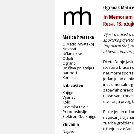
Ogranak Matice
In Memoriam -
Resa, 13. ožuj
Vijest o odlasku 
Matica hrvatska
sportskog djelatn
O Matici hrvatskoj
Popularni Štef, tr
Novosti
aktivnostima broj
Učlanite se
Odjeli
Dijete Donje Jaske
Ogranci
(šestero braće i 
Društva prijatelja i
partneri
neumorni sportski
Kontakt
jedan je od osni
instrumentalnog 
Izdavaštvo
zabavnih priredb
Knjige
u osnivanju prve 
Vijenac
otvaranju prvog k
Kolo
Hrvatska revija
Prirodoslovlje
Bio je jedan od o
Elektroničke knjige
natjecanja u jaha
"Berbe grožđa" u 
Zbivanja
trčanju u vrećama
Najave