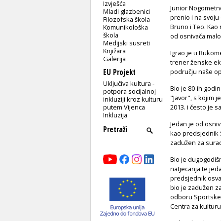
Izvješća
Junior Nogometnog
Mladi glazbenici
prenio i na svoju 
Filozofska škola
Bruno i Teo. Kao 
Komunikološka
škola
od osnivača malon
Medijski susreti
Knjižara
Igrao je u Rukom
Galerija
trener ženske eki
EU Projekt
području naše op
Uključiva kultura -
Bio je 80-ih godi
potpora socijalnoj
"Javor", s kojim 
inkluziji kroz kulturu
putem Vijenca
2013. i često je 
Inkluzija
Jedan je od osniv
kao predsjednik S
zadužen za surad
Bio je dugogodišn
natjecanja te jed
predsjednik osva
bio je zadužen z
odboru Sportske z
Centra za kultur