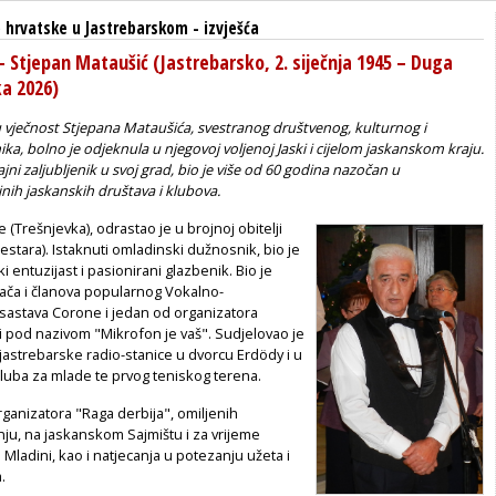
 hrvatske u Jastrebarskom
-
izvješća
 Stjepan Mataušić (Jastrebarsko, 2. siječnja 1945 – Duga
ka 2026)
u vječnost Stjepana Mataušića, svestranog društvenog, kulturnog i
ika, bolno je odjeknula u njegovoj voljenoj Jaski i cijelom jaskanskom kraju.
ajni zaljubljenik u svoj grad, bio je više od 60 godina nazočan u
nih jaskanskih društava i klubova.
 (Trešnjevka), odrastao je u brojnoj obitelji
sestara). Istaknuti omladinski dužnosnik, bio je
 entuzijast i pasionirani glazbenik. Bio je
vača i članova popularnog Vokalno-
sastava Corone i jedan od organizatora
i pod nazivom "Mikrofon je vaš". Sudjelovao je
jastrebarske radio-stanice u dvorcu Erdödy i u
luba za mlade te prvog teniskog terena.
rganizatora "Raga derbija", omiljenih
nju, na jaskanskom Sajmištu i za vrijeme
Mladini, kao i natjecanja u potezanju užeta i
.