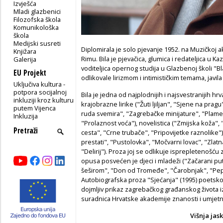
Izvješća
Mladi glazbenici
Filozofska škola
Komunikološka
škola
Medijski susreti
Diplomirala je solo pjevanje 1952. na Muzičkoj 
Knjižara
Rimu. Bila je pjevačica, glumica i redateljica u Ka
Galerija
voditeljica opernog studija u Glazbenoj školi "
EU Projekt
odlikovale lirizmom i intimističkim temama, javil
Uključiva kultura -
potpora socijalnoj
Bila je jedna od najplodnijih i najsvestranijih hrv
inkluziji kroz kulturu
krajobrazne lirike ("Žuti ljiljan", "Sjene na prag
putem Vijenca
ruda svemira", "Zagrebačke minijature", "Plamen
Inkluzija
"Prolaznost voća"), novelistica ("Zmijska koža"
cesta", "Crne trubače", "Pripovijetke raznolike
prestati", "Pustolovka", "Močvarni lovac", "Zlatn
"Delirij"). Proza joj se odlikuje isprepletenošću 
opusa posvećen je djeci i mladeži ("Začarani puto
šeširom", "Don od Tromeđe", "Čarobnjak", "Pe
Autobiografska proza "Sjećanja" (1995) poetsko 
dojmljiv prikaz zagrebačkog građanskog života izm
suradnica Hrvatske akademije znanosti i umjetn
Višnja jas