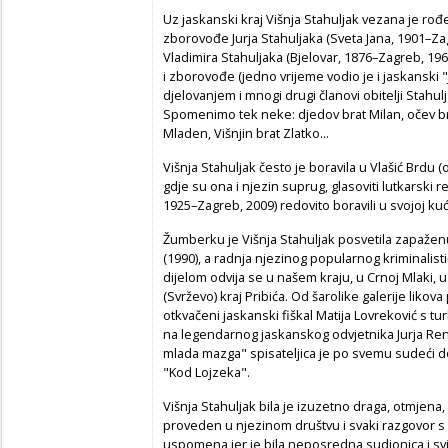
Uz jaskanski kraj Višnja Stahuljak vezana je rođe
zborovođe Jurja Stahuljaka (Sveta Jana, 1901–Zag
Vladimira Stahuljaka (Bjelovar, 1876–Zagreb, 196
i zborovođe (jedno vrijeme vodio je i jaskanski "
djelovanjem i mnogi drugi članovi obitelji Stahulj
Spomenimo tek neke: djedov brat Milan, očev brat
Mladen, Višnjin brat Zlatko...
Višnja Stahuljak često je boravila u Vlašić Brdu
gdje su ona i njezin suprug, glasoviti lutkarski re
1925–Zagreb, 2009) redovito boravili u svojoj ku
Žumberku je Višnja Stahuljak posvetila zapažen
(1990), a radnja njezinog popularnog kriminalis
dijelom odvija se u našem kraju, u Crnoj Mlaki, 
(Svrževo) kraj Pribića. Od šarolike galerije likov
otkvačeni jaskanski fiškal Matija Lovreković s 
na legendarnog jaskanskog odvjetnika Jurja Rendu
mlada mazga" spisateljica je po svemu sudeći d
"Kod Lojzeka".
Višnja Stahuljak bila je izuzetno draga, otmjen
proveden u njezinom društvu i svaki razgovor s
uspomena jer je bila neposredna sudionica i svj