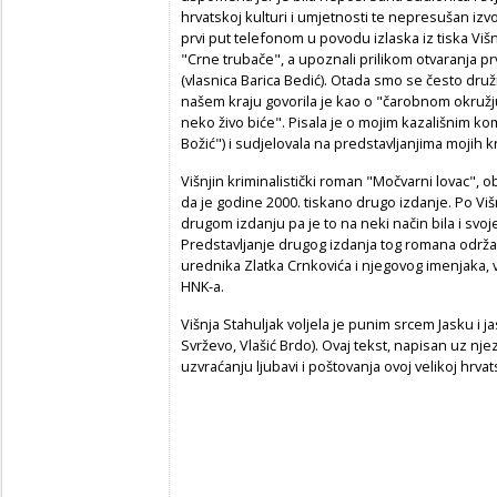
hrvatskoj kulturi i umjetnosti te nepresušan izvo
prvi put telefonom u povodu izlaska iz tiska Vi
"Crne trubače", a upoznali prilikom otvaranja p
(vlasnica Barica Bedić). Otada smo se često druž
našem kraju govorila je kao o "čarobnom okružju
neko živo biće". Pisala je o mojim kazališnim ko
Božić") i sudjelovala na predstavljanjima mojih kn
Višnjin kriminalistički roman "Močvarni lovac", o
da je godine 2000. tiskano drugo izdanje. Po Vi
drugom izdanju pa je to na neki način bila i svoj
Predstavljanje drugog izdanja tog romana održa
urednika Zlatka Crnkovića i njegovog imenjaka, 
HNK-a.
Višnja Stahuljak voljela je punim srcem Jasku i j
Svrževo, Vlašić Brdo). Ovaj tekst, napisan uz nje
uzvraćanju ljubavi i poštovanja ovoj velikoj hrvats