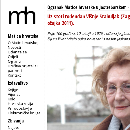
Ogranak Matice hrvatske u Jastrebarskom
Uz stoti rođendan Višnje Stahuljak (Zag
ožujka 2011).
Prije 100 godina, 10. ožujka 1926, rođena je glaso
Matica hrvatska
čiji su život i djelo usko povezani s našim jaskan
O Matici hrvatskoj
Novosti
Učlanite se
Odjeli
Ogranci
Društva prijatelja i
partneri
Kontakt
Izdavaštvo
Knjige
Vijenac
Kolo
Hrvatska revija
Prirodoslovlje
Elektroničke knjige
Zbivanja
Najave