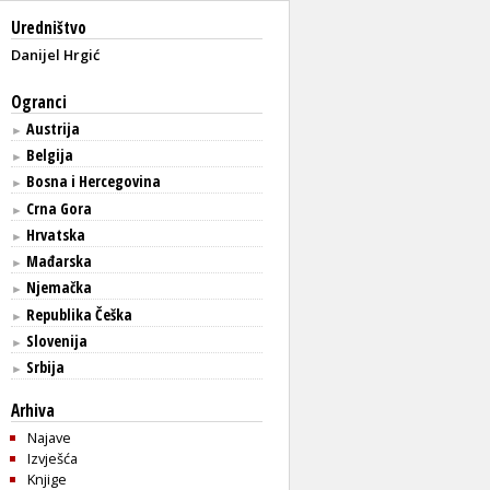
Uredništvo
Danijel Hrgić
Ogranci
Austrija
►
Belgija
►
Bosna i Hercegovina
►
Crna Gora
►
Hrvatska
►
Mađarska
►
Njemačka
►
Republika Češka
►
Slovenija
►
Srbija
►
Arhiva
Najave
Izvješća
Knjige