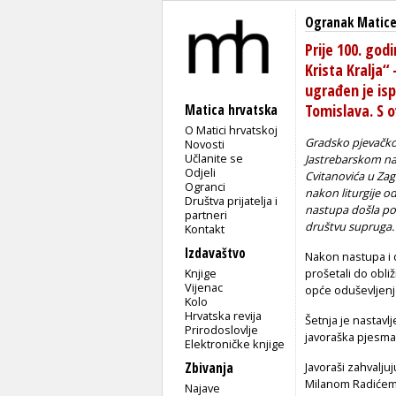
Ogranak Matice
Prije 100. go
Krista Kralja“
ugrađen je isp
Tomislava. S
Matica hrvatska
O Matici hrvatskoj
Gradsko pjevačko 
Novosti
Učlanite se
Jastrebarskom na
Odjeli
Cvitanovića u Za
Ogranci
nakon liturgije od
Društva prijatelja i
nastupa došla poz
partneri
društvu supruga.
Kontakt
Izdavaštvo
Nakon nastupa i 
Knjige
prošetali do obl
Vijenac
opće oduševljenje 
Kolo
Hrvatska revija
Šetnja je nastavl
Prirodoslovlje
javoraška pjesma 
Elektroničke knjige
Zbivanja
Javoraši zahvalj
Milanom Radićem
Najave