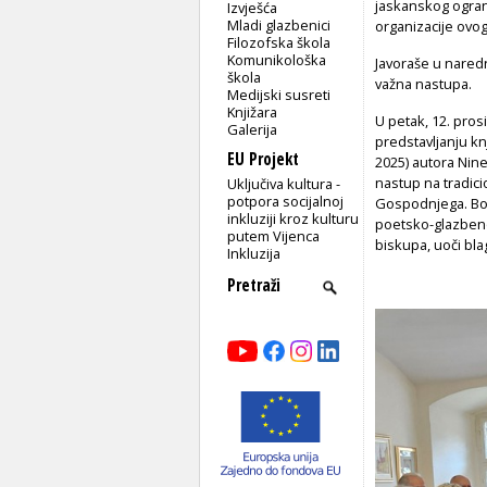
jaskanskog ogran
Izvješća
Mladi glazbenici
organizacije ovog
Filozofska škola
Komunikološka
Javoraše u nared
škola
važna nastupa.
Medijski susreti
Knjižara
U petak, 12. pros
Galerija
predstavljanju kn
EU Projekt
2025) autora Nine 
nastup na tradic
Uključiva kultura -
potpora socijalnoj
Gospodnjega. Bož
inkluziji kroz kulturu
poetsko-glazbeno
putem Vijenca
biskupa, uoči blag
Inkluzija