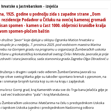
 hrvatske u Jastrebarskom
-
izvješća
dina, 1925. godine u podnožju zida s zapadne strane „Dom
 - rezidencije Podadvor u Čitluku na ovećoj kamenoj gromadi
isan spomen - kamen u čast 1000. obljetnici krunidbe kralja
 ovom spomen-pločom baštin
društvo "Javor" koje djeluje u sklopu Ogranka Matice hrvatske u
stupilo je u nedjelju, 7. prosinca 2025. pod vodstvom maestra Marina
grebu na Gornjem gradu na programu u organizaciji Žumberačkih uskoka
ržane u grkokatoličkoj konkatedrali svetog Ćirila i Metoda. Javoraše je prije
draviti i stara Javorašica, sada stanovnica grada Zagreba Olga Obradović u
druženja s dragim i uvijek rado viđenim Žumberčanima Javoraši su
ižnje crkve svetog Marka gdje su također spontano krenuli s pjesmom, na
i snimanje brojnih turista koji su im na kraju i zapljeskali.
jena kroz Gornji grad, kraj Kamenitih vrata sve do Trga bana Jelačića gdje je
sad već tradicionalno "pala" i kraj Manduševca.
uju Žumberačkim uskocima i Matičarima na čelu s predsjednikom Uskoka
 i tajnikom Uskoka (ujedno i predsjednikom Nadzornog odbora