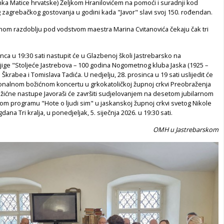
ka Matice hrvatske) Željkom Hranilovićem na pomoći i suradnji kod
 zagrebačkog gostovanja u godini kada "Javor" slavi svoj 150. rođendan.
nom razdoblju pod vodstvom maestra Marina Cvitanovića čekaju čak tri
inca u 19:30 sati nastupit će u Glazbenoj školi Jastrebarsko na
jige "Stoljeće Jastrebova – 100 godina Nogometnog kluba Jaska (1925 –
Škrabea i Tomislava Tadića. U nedjelju, 28. prosinca u 19 sati uslijedit će
ionalnom božićnom koncertu u grkokatoličkoj župnoj crkvi Preobraženja
ićne nastupe Javoraši će završiti sudjelovanjem na desetom jubilarnom
m programu "Hote o ljudi sim" u jaskanskoj župnoj crkvi svetog Nikole
dana Tri kralja, u ponedjeljak, 5. siječnja 2026. u 19:30 sati.
OMH u Jastrebarskom