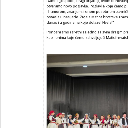
Dame i gospodo, dragi prijatelji, ovom obnovit
otvaramo novo poglavlje. Poglavlje koje ćemo pis
humorom, znanjem, i onom posebnom travničko
ostavila u nasljeđe. Živjela Matica hrvatska Travnik
danas i u godinama koje dolaze! Hvala!"
Ponosni smo i sretni zajedno sa svim dragim pri
kao i onima koje ćemo zahvaljujući Matici hrvats