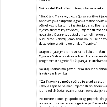
Naš prijatelj Darko Tusun tom prilikom je rekao:
"Sinoć je u Travniku, u ozračju zajedništva i lju
obnoviteljska skupština ogranka Matice hrvats
oživjeli važnu kulturnu instituciju u srcu Bosne
mjesto susreta književnosti, umjetnosti, znanosti
nova tijela Ogranka, postavljeni temeljni progra
budući rad. Zahvaljujemo svima koji su se odazval
da zajedno gradimo ogranak u Travniku."
Dragim prijateljima iz Travnika na čelu s "naš
Ogranka Matice hrvatske u Travniku te se vesel
programima! Zagrebačka županija i Jastrebarsko,
Na kraju donosimo govor Darka Tusuna s obnov
hrvatske u Travniku:
"'Za Travnik se može reći da je grad sa stotin
Tako je zapisao neimar umjetnosti Ivo Andrić – a
jedno od tih čuda i ovaj trenutak: obnoviteljska
Poštovane dame i gospodo, dragi prijatelji, dragi 
obnavljamo samo jednu organizaciju. Danas obnav