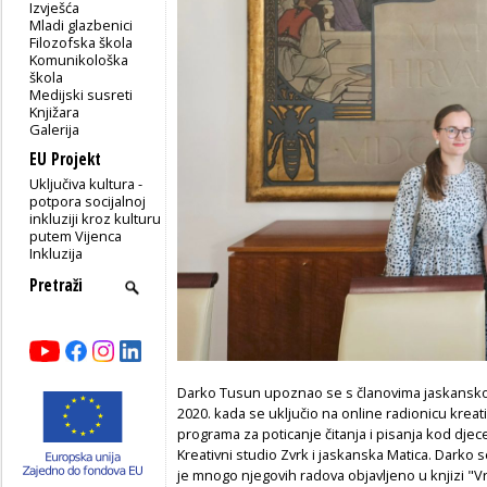
Izvješća
Mladi glazbenici
Filozofska škola
Komunikološka
škola
Medijski susreti
Knjižara
Galerija
EU Projekt
Uključiva kultura -
potpora socijalnoj
inkluziji kroz kulturu
putem Vijenca
Inkluzija
Darko Tusun upoznao se s članovima jaskansko
2020. kada se uključio na online radionicu kreat
programa za poticanje čitanja i pisanja kod djece
Kreativni studio Zvrk i jaskanska Matica. Darko
je mnogo njegovih radova objavljeno u knjizi "Vre