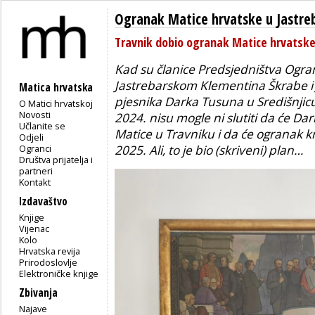
Ogranak Matice hrvatske u Jastr
Travnik dobio ogranak Matice hrvatske
Kad su članice Predsjedništva Ogra
Jastrebarskom Klementina Škrabe i 
Matica hrvatska
pjesnika Darka Tusuna u Središnjicu
O Matici hrvatskoj
Novosti
2024. nisu mogle ni slutiti da će D
Učlanite se
Matice u Travniku i da će ogranak 
Odjeli
Ogranci
2025. Ali, to je bio (skriveni) plan…
Društva prijatelja i
partneri
Kontakt
Izdavaštvo
Knjige
Vijenac
Kolo
Hrvatska revija
Prirodoslovlje
Elektroničke knjige
Zbivanja
Najave