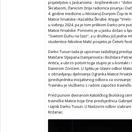
prijateljstvo s Jaskancima – književnikom i "d
Škrabeom, članicom žirija radionica pisanja i D
4. godine medicine u Mostaru) Dunjom Čop te 
Matice hrvatske i Kazališta Škrabe. Knjiga "Vrel
u svibnju 2024. pa je tom prilikom Darko prvi put 
Matice hrvatske. Ponovno je u Jasku došao u li
"Svetom Duhu na čast", a u društvu još jedne ml
studentice Nikoline Malić posjetio je Četvrti fest
Darko Tusun tada je upoznao tadašnjeg predsj
Matičare Stjepana Damjanovića i Božidara Petrača
Antića, a ubrzo potom toga stupio je u kontakt 
Damirom Zorićem. U Splitu je Glavni odbor Matic
o obnavljanju djelovanja Ogranka Matice hrvatsk
(predsjednika inicijativnog odbora za osnivanje 
Travniku je službeno s radom započeo travnički
Pred punom dvoranom Katoličkog školskog centr
travničke Matice koje čine predsjednica Gabrije
i tajnik Darko Tusun. U Nadzorni odbor izabrani s
Križanac.