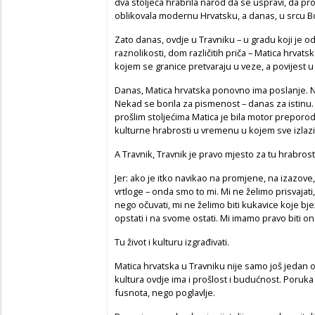
dva stoljeća hrabrila narod da se uspravi, da pr
oblikovala modernu Hrvatsku, a danas, u srcu B
Zato danas, ovdje u Travniku – u gradu koji je od
raznolikosti, dom različitih priča – Matica hrvat
kojem se granice pretvaraju u veze, a povijest 
Danas, Matica hrvatska ponovno ima poslanje. Ne
Nekad se borila za pismenost – danas za istinu. 
prošlim stoljećima Matica je bila motor preporod
kulturne hrabrosti u vremenu u kojem sve izlazi na
A Travnik, Travnik je pravo mjesto za tu hrabrost
Jer: ako je itko navikao na promjene, na izazove
vrtloge – onda smo to mi. Mi ne želimo prisvajati,
nego očuvati, mi ne želimo biti kukavice koje b
opstati i na svome ostati. Mi imamo pravo biti o
Tu život i kulturu izgrađivati.
Matica hrvatska u Travniku nije samo još jedan 
kultura ovdje ima i prošlost i budućnost. Poru
fusnota, nego poglavlje.