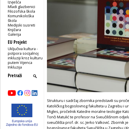
Izvješća
Mladi glazbenici
Filozofska škola
Komunikološka
škola
Medijski susreti
Knjižara
Galerija
EU Projekt
Uključiva kultura -
potpora socijalnoj
inkluziji kroz kulturu
putem Vijenca
Inkluzija
Strukturu i sadržaj zbornika predstavili su proč
Katoličkog bogoslovnog fakulteta u Zagrebu i ured
Migles, pročelnik Katedre moralne teologije Kato
Tonči Matulić te profesor na Sveučilišnom odje
sveučilišta prof. dr. sc. Jerko Valković. Zbornik j
bogoslovnog fakulteta Sveučilišta u Zagrebu i K