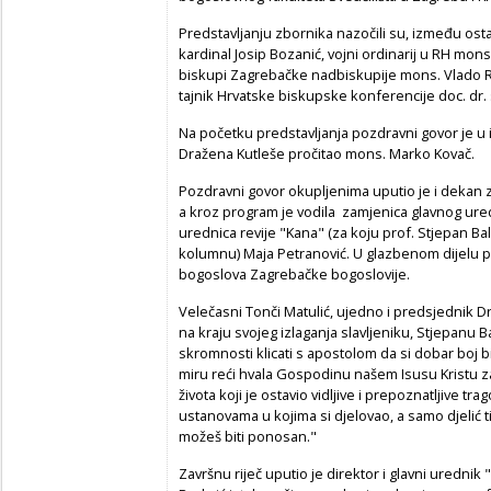
Predstavljanju zbornika nazočili su, između ost
kardinal Josip Bozanić, vojni ordinarij u RH m
biskupi Zagrebačke nadbiskupije mons. Vlado R
tajnik Hrvatske biskupske konferencije doc. dr.
Na početku predstavljanja pozdravni govor je 
Dražena Kutleše pročitao mons. Marko Kovač.
Pozdravni govor okupljenima uputio je i dekan za
a kroz program je vodila zamjenica glavnog ured
urednica revije "Kana" (za koju prof. Stjepan Ba
kolumnu) Maja Petranović. U glazbenom dijelu 
bogoslova Zagrebačke bogoslovije.
Velečasni Tonči Matulić, ujedno i predsjednik Dr
na kraju svojeg izlaganja slavljeniku, Stjepanu 
skromnosti klicati s apostolom da si dobar boj bi
miru reći hvala Gospodinu našem Isusu Kristu 
života koji je ostavio vidljive i prepoznatljive t
ustanovama u kojima si djelovao, a samo djelić ti
možeš biti ponosan."
Završnu riječ uputio je direktor i glavni urednik