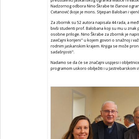
Nadzornog odbora Nino Škrabe te članovi ogranka
Cvitanović (koje je mons. Stjepan Baloban i vjenč
Za zbornik su 52 autora napisala 44 rada, a među 
bivši studenti prof. Balobana koji su mu u znak 
osobne priloge. Nino Škrabe za zbornik je napi
zavičajni korijeni" u kojem govori o snažnoj i 
rodnim jaskanskim krajem. Knjiga se može prona
sadašnjosti".
Nadamo se da će se značajni uspjesi i obljetni
programom uskoro obilježiti i u Jastrebarskom i