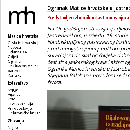
Ogranak Matice hrvatske u Jastr
Predstavljen zbornik u čast monsinjor
Na 15. godišnjicu obnavljanja djel
Jastrebarskom, u srijedu, 19. stude
Matica hrvatska
Nadbiskupijskog pastoralnog insti
O Matici hrvatskoj
Novosti
pred mnogobrojnom publikom predst
Učlanite se
suradnjom do svakog čovjeka dobre 
Odjeli
Ogranci
čast sina jaskanskog kraja i aktivno
Društva prijatelja i
Ogranka Matice hrvatske u Jastreba
partneri
Stjepana Balobana povodom sedamd
Kontakt
života.
Izdavaštvo
Knjige
Vijenac
Kolo
Hrvatska revija
Prirodoslovlje
Elektroničke knjige
Zbivanja
Najave