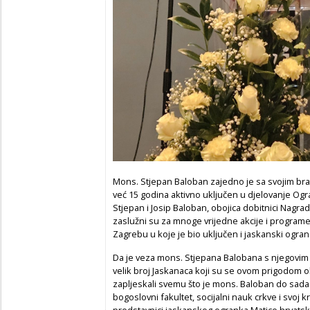
Mons. Stjepan Baloban zajedno je sa svojim b
već 15 godina aktivno uključen u djelovanje Og
Stjepan i Josip Baloban, obojica dobitnici Nagra
zaslužni su za mnoge vrijedne akcije i program
Zagrebu u koje je bio uključen i jaskanski ogra
Da je veza mons. Stjepana Balobana s njegovim 
velik broj Jaskanaca koji su se ovom prigodom ok
zapljeskali svemu što je mons. Baloban do sada u
bogoslovni fakultet, socijalni nauk crkve i svoj k
predstavnici jaskanskog ogranka Matice hrvatsk