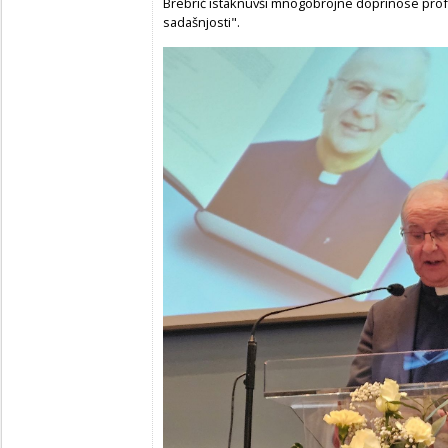
Brebrić istaknuvši mnogobrojne doprinose prof
sadašnjosti".