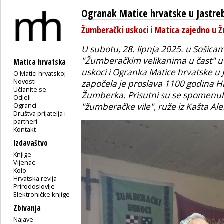
Ogranak Matice hrvatske u Jastr
Žumberački uskoci i Matica zajedno u
U subotu, 28. lipnja 2025. u Sošic
"Žumberačkim velikanima u čast" u
Matica hrvatska
uskoci i Ogranka Matice hrvatske 
O Matici hrvatskoj
Novosti
započela je proslava 1100 godina Hr
Učlanite se
Žumberka. Prisutni su se spomenul
Odjeli
Ogranci
"žumberačke vile", ruže iz Kašta Ale
Društva prijatelja i
partneri
Kontakt
Izdavaštvo
Knjige
Vijenac
Kolo
Hrvatska revija
Prirodoslovlje
Elektroničke knjige
Zbivanja
Najave