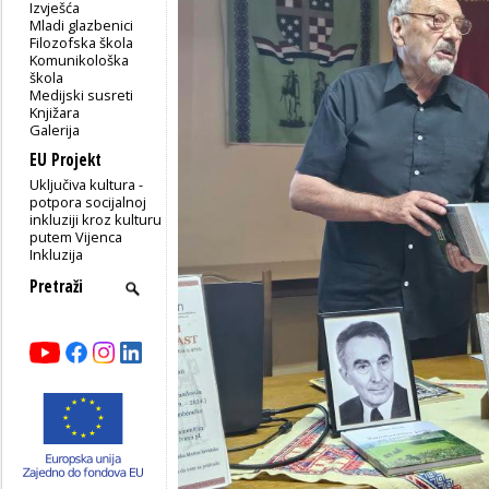
Izvješća
Mladi glazbenici
Filozofska škola
Komunikološka
škola
Medijski susreti
Knjižara
Galerija
EU Projekt
Uključiva kultura -
potpora socijalnoj
inkluziji kroz kulturu
putem Vijenca
Inkluzija