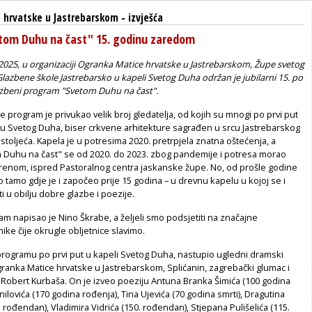
 hrvatske u Jastrebarskom
-
izvješća
tom Duhu na čast" 15. godinu zaredom
a 2025, u organizaciji Ogranka Matice hrvatske u Jastrebarskom, Župe svetog
Glazbene škole Jastrebarsko u kapeli Svetog Duha održan je jubilarni 15. po
zbeni program "Svetom Duhu na čast".
e program je privukao velik broj gledatelja, od kojih su mnogi po prvi put
elu Svetog Duha, biser crkvene arhitekture sagrađen u srcu Jastrebarskog
stoljeća. Kapela je u potresima 2020. pretrpjela znatna oštećenja, a
Duhu na čast" se od 2020. do 2023. zbog pandemije i potresa morao
orenom, ispred Pastoralnog centra jaskanske župe. No, od prošle godine
 tamo gdje je i započeo prije 15 godina – u drevnu kapelu u kojoj se i
i u obilju dobre glazbe i poezije.
am napisao je Nino Škrabe, a željeli smo podsjetiti na značajne
nike čije okrugle obljetnice slavimo.
programu po prvi put u kapeli Svetog Duha, nastupio ugledni dramski
granka Matice hrvatske u Jastrebarskom, Splićanin, zagrebački glumac i
 Robert Kurbaša. On je izveo poeziju Antuna Branka Šimića (100 godina
nilovića (170 godina rođenja), Tina Ujevića (70 godina smrti), Dragutina
. rođendan), Vladimira Vidrića (150. rođendan), Stjepana Pulišelića (115.