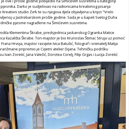
 je ove i prošle godine pobijedio na Šimićevim susretima u kategoriji
 pjesnika. Darko je sudjelovao na radionicama kreativnog pisanja
Kreativni studio Zvrk te su njegova djela objavljena u knjizi "Vrelo
avljenoj u Jastrebarskom prošle godine. Sada je u kapeli Svetog Duha
edničke pjesme nagrađene na Šimićevim susretima.
vodila Klementina Škrabe, predsjednica jaskanskog Ogranka Matice
ljica Kazališta Škrabe. Ton-majstor je bio Krunoslav Štimac Struja uz pomoć
Frana Hrvoja, majstor rasvjete Ivica Batušić, fotograf i snimatelj Matija
aranžmane pripremio je Cvjetni atelier Dijana. Tehničku podršku
u Ivan Zoretić, Jana Valečić, Dorotea Corelj, Filip Grgas i Lucija Zoretić.