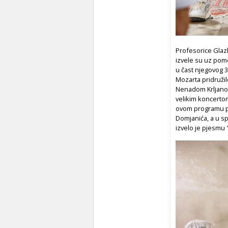
Profesorice Glazb
izvele su uz pom
u čast njegovog 
Mozarta pridruži
Nenadom Krljanom.
velikim koncertom
ovom programu pr
Domjanića, a u spo
izvelo je pjesmu "