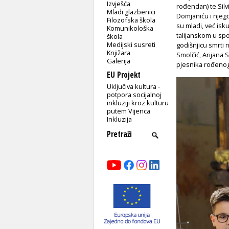
Izvješća
rođendan) te Silv
Mladi glazbenici
Domjaniću i njeg
Filozofska škola
su mladi, već isk
Komunikološka
talijanskom u spo
škola
Medijski susreti
godišnjicu smrti 
Knjižara
Smolčić, Arijana S
Galerija
pjesnika rođenog
EU Projekt
Uključiva kultura -
potpora socijalnoj
inkluziji kroz kulturu
putem Vijenca
Inkluzija