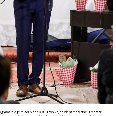
grama bio je mladi pjesnik iz Travnika, student medicine u Mostaru