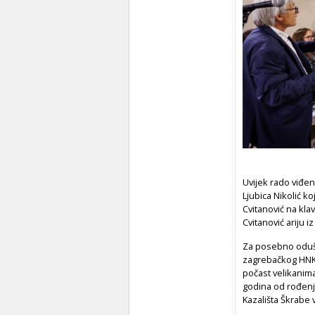
Uvijek rado viđe
Ljubica Nikolić ko
Cvitanović na kla
Cvitanović ariju 
Za posebno odušev
zagrebačkog HNK-a,
počast velikanima
godina od rođenj
Kazališta Škrabe 