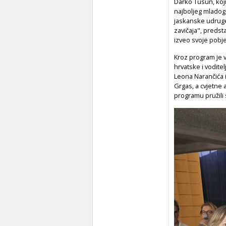
Darko Tusun, koji
najboljeg mladog
jaskanske udruge 
zavičaja", predst
izveo svoje pobj
Kroz program je 
hrvatske i vodite
Leona Narančića i 
Grgas, a cvjetne 
programu pružili s