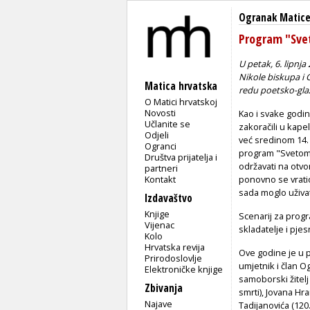
Ogranak Matice
Program "Sve
U petak, 6. lipnj
Nikole biskupa i 
Matica hrvatska
redu poetsko-gla
O Matici hrvatskoj
Novosti
Kao i svake godin
Učlanite se
zakoračili u kap
Odjeli
već sredinom 14. 
Ogranci
program "Svetom 
Društva prijatelja i
održavati na otv
partneri
Kontakt
ponovno se vratio
sada moglo uživat
Izdavaštvo
Knjige
Scenarij za progr
Vijenac
skladatelje i pjes
Kolo
Hrvatska revija
Ove godine je u 
Prirodoslovlje
umjetnik i član O
Elektroničke knjige
samoborski žitelj
Zbivanja
smrti), Jovana Hra
Najave
Tadijanovića (120