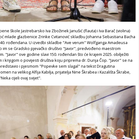
ene škole Jastrebarsko Iva Zbožinek Janušić (flauta) i Iva Barač (violina)
oć mlade glazbenice Zrinke Cvitanović skladbu Johanna Sebastiana Bacha
340. rođendana. U izvedbi skladbe "Ave verum" Wolfganga Amadeusa
lo im se Gradsko pjevačko društvo "Javor", predvođeno maestrom
 "Javor" ove godine slavi 150. rođendan što će krajem 2025. obilježiti
 i knjigom o povijesti društva koju priprema dr. Dunja Čop. "Javor" se na
edstavio i pjesmom "Popevke sem slagal" na tekst Dragutina
men na velikog Alfija Kabilja, prijatelja Nine Škrabea i Kazališta Škrabe,
Neka cijeli ovaj svijet".