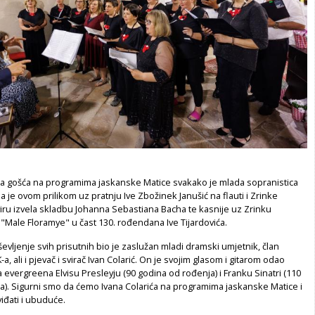
na gošća na programima jaskanske Matice svakako je mlada sopranistica
ja je ovom prilikom uz pratnju Ive Zbožinek Janušić na flauti i Zrinke
viru izvela skladbu Johanna Sebastiana Bacha te kasnije uz Zrinku
iz "Male Floramye" u čast 130. rođendana Ive Tijardovića.
ljenje svih prisutnih bio je zaslužan mladi dramski umjetnik, član
 ali i pjevač i svirač Ivan Colarić. On je svojim glasom i gitarom odao
 evergreena Elvisu Presleyju (90 godina od rođenja) i Franku Sinatri (110
a). Sigurni smo da ćemo Ivana Colarića na programima jaskanske Matice i
viđati i ubuduće.