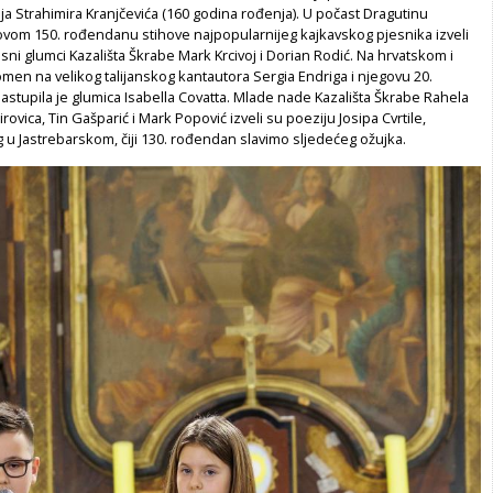
ija Strahimira Kranjčevića (160 godina rođenja). U počast Dragutinu
ovom 150. rođendanu stihove najpopularnijeg kajkavskog pjesnika izveli
usni glumci Kazališta Škrabe Mark Krcivoj i Dorian Rodić. Na hrvatskom i
men na velikog talijanskog kantautora Sergia Endriga i njegovu 20.
nastupila je glumica Isabella Covatta. Mlade nade Kazališta Škrabe Rahela
irovica, Tin Gašparić i Mark Popović izveli su poeziju Josipa Cvrtile,
 u Jastrebarskom, čiji 130. rođendan slavimo sljedećeg ožujka.