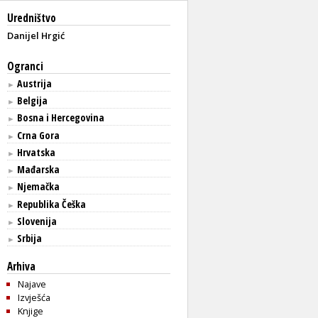
Uredništvo
Danijel Hrgić
Ogranci
Austrija
►
Belgija
►
Bosna i Hercegovina
►
Crna Gora
►
Hrvatska
►
Mađarska
►
Njemačka
►
Republika Češka
►
Slovenija
►
Srbija
►
Arhiva
Najave
Izvješća
Knjige