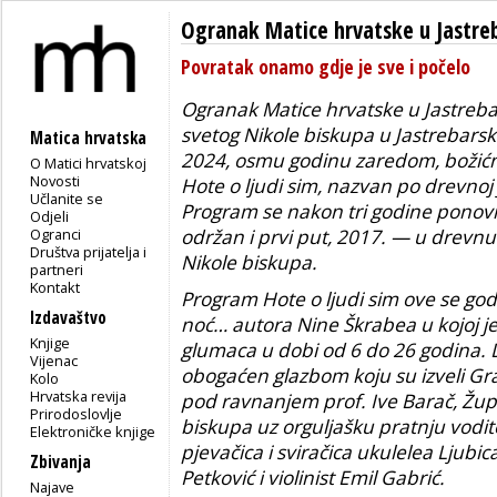
Ogranak Matice hrvatske u Jastr
Povratak onamo gdje je sve i počelo
Ogranak Matice hrvatske u Jastreba
svetog Nikole biskupa u Jastrebarsko
Matica hrvatska
2024, osmu godinu zaredom, božićn
O Matici hrvatskoj
Novosti
Hote o ljudi sim
, nazvan po drevnoj 
Učlanite se
Program se nakon tri godine ponovn
Odjeli
Ogranci
održan i prvi put, 2017. — u drevn
Društva prijatelja i
Nikole biskupa.
partneri
Kontakt
Program
Hote o ljudi sim
ove se god
Izdavaštvo
noć…
autora Nine Škrabea u kojoj je
Knjige
glumaca u dobi od 6 do 26 godina. 
Vijenac
obogaćen glazbom koju su izveli Gr
Kolo
Hrvatska revija
pod ravnanjem prof. Ive Barač, Žups
Prirodoslovlje
biskupa uz orguljašku pratnju vodit
Elektroničke knjige
pjevačica i sviračica ukulelea Ljubica
Zbivanja
Petković i violinist Emil Gabrić.
Najave