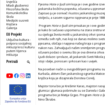
Izvješća
Pjesma
Hote o ljudi sim
koja je i ove godine iz
Mladi glazbenici
jaskanska božićna popevka, očuvana u pjesmari
Filozofska škola
Komunikološka
Zapisao ju je osnivač i kustos jaskanskog muzeja
škola
stoljeću, a sasvim sigurno ispjevana je prije 188
Medijski susreti
Knjižara
Program
Hote o ljudi sim
privukao je i ove godine
Galerija
je kako bi sačuvao uspomenu na stara sretna vre
EU Projekt
su cijeloga života molili u jaskanskoj crkvi i po
između svih njih, nas koji se danas molimo sveto
Uključiva kultura -
potpora socijalnoj
pjesama, običaja i napjeva našeg kraja s prog
inkluziji kroz kulturu
nakon nas. Zahvaljujući našim snimljenim progra
putem Vijenca
očuvani podaci o svemu što je ova drevna crkva pr
Inkluzija
Ljudi dolaze i prolaze, ali jaskanski Sveti Nikola
stoji i dalje, ponosan i prkosan kao i uvijek.
Na poseban način u ovogodišnjem programu sud
Kurbaša, aktivni član jaskanskog ogranka Matice
knjižica koju je dizajnirala Dorotea Corelj.
Majstor tona bio je Krešimir Karas, majstori rasvj
glumica i glumaca pobrinule su se Daniela i Gabr
programa bio je Matija Grgas. Program
Hote o lj
Nino Škrabe.