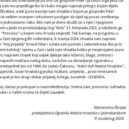
rebalo biti iznenađenje pa smo se gospodin Fišer i ja često toga ljeta čuli
 sam mu prijedloge tko bi i kako mogao napisati prilog o kojem dijelu
 Škrabea, a tek puno kasnije sam shvatila s kojom je gospodin Fišer
te velikim znanjem i iskustvom postigao da cijeli taj posao uređivanja
ko jednostavno i lako. Bilo nam je divno družiti se s njim i njegovom
 u Jaski na predstavljanju tog "Kola" 21. listopada 2022, a oduševio ga
l "Princess" u kojem smo ih tada smjestili. Tek kasnije, na programu u
u čast njegovog 80. rođendana, 9. travnja 2024. shvatila sam zapravo
"moj prijatelj" Ernest Fišer i ostala sam pomalo i zabezeknuta. Bio je to
ni kolokvij" njemu u čast i tada sam shvatila koliko je nevjerojatno puno
ru napravio čovjek koji uvijek djeluje tako ležerno, blago, smireno i
 najvećih matičara našeg doba, zaslužan za obnavljanje ogranaka u
e predsjednik bio od 1994. do sada) i Čakovcu, "dobri duh Matice hrvatske",
pjesnik, čuvar hrvatskog jezika i kulture, umjetnik... pravi renesansni
a ipak je bio drag i dobar prijatelj, kolega, suradnik - LEGENDA.
dinu, danas je pokopan u svom Međimurju. Sretna sam, ponosna i zahvalna
la i u našim srcima će živjeti zauvijek.
Klementina Škrabe
predsjednica Ogranka Matice hrvatske u Jastrebarskom
9. studenog 2024.