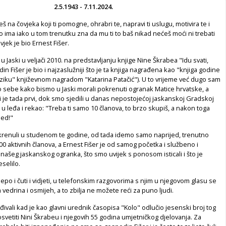
2.5.1943 - 7.11.2024.
š na čovjeka koji ti pomogne, ohrabri te, napravi ti uslugu, motivira te i
što ima iako u tom trenutku zna da mu ti to baš nikad nećeš moći ni trebati
ovjek je bio Ernest Fišer.
 Jaski u veljači 2010. na predstavljanju knjige Nine Škrabea "Idu svati,
in Fišer je bio i najzaslužniji što je ta knjiga nagrađena kao "knjiga godine
ziku" književnom nagradom "Katarina Patačić"). U to vrijeme već dugo sam
o sebe kako bismo u Jaski morali pokrenuti ogranak Matice hrvatske, a
 je tada prvi, dok smo sjedili u danas nepostojećoj jaskanskoj Gradskoj
r u leđa i rekao: "Treba ti samo 10 članova, to brzo skupiš, a nakon toga
jed!"
enuli u studenom te godine, od tada idemo samo naprijed, trenutno
00 aktivnih članova, a Ernest Fišer je od samog početka i službeno i
ašeg jaskanskog ogranka, što smo uvijek s ponosom isticali i što je
selilo.
lijepo i čuti i vidjeti, u telefonskim razgovorima s njim u njegovom glasu se
a vedrina i osmijeh, a to zbilja ne možete reći za puno ljudi.
ivali kad je kao glavni urednik časopisa "Kolo" odlučio jesenski broj tog
svetiti Nini Škrabeu i njegovih 55 godina umjetničkog djelovanja. Za