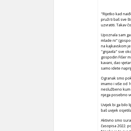
"Rijetko kad naiđe
pruži ti baš sve 
uzvratiti. Takav č
Upoznala sam ga u
mlade ni" (gospod
na kajkavskom je
"gnjavila" sve ok
gospodin Fišer mi
kavani, dao vjeta
samo idete napri
Ogranak smo pokr
imamo i više od 1
neslužbeno kum n
njega posebno ve
Uvijek bi ga bilo 
baš uvijek osjetil
Aktivno smo surađ
časopisa 2022. po