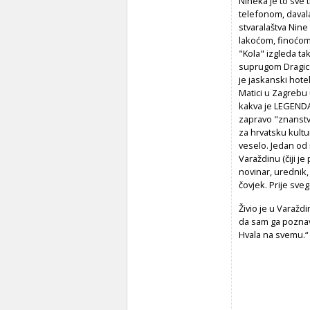
Nineka je to sve t
telefonom, davala
stvaralaštva Nine
lakoćom, finoćom 
"Kola" izgleda ta
suprugom Dragicom
je jaskanski hote
Matici u Zagrebu 
kakva je LEGENDA 
zapravo "znanstve
za hrvatsku kultu
veselo. Jedan od
Varaždinu (čiji j
novinar, urednik, 
čovjek. Prije sveg
Živio je u Varaž
da sam ga poznava
Hvala na svemu.“