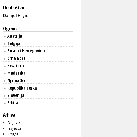
Uredništvo
Danijel Hrgić
Ogranci
Austrija
►
Belgija
►
Bosna i Hercegovina
►
Crna Gora
►
Hrvatska
►
Mađarska
►
Njemačka
►
Republika Češka
►
Slovenija
►
Srbija
►
Arhiva
Najave
Izvješća
Knjige