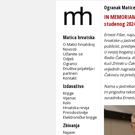
Ogranak Matice
IN MEMORIAM Er
studenog 202
Ernest Fišer, naj
Matica hrvatska
hrvatske u Jastreba
O Matici hrvatskoj
publicist, predsj
Novosti
U svojoj bogatoj u
Učlanite se
Radio Čakovca
, 
Odjeli
kući Zrinski u
Čak
Ogranci
Društva prijatelja i
vrijednih nagrada
partneri
Čakovcu te preds
Kontakt
Izdavaštvo
Nama u Jastrebars
tri prigodna teks
Knjige
suradnika Ernesta
Vijenac
Kolo
Hrvatska revija
Prirodoslovlje
Elektroničke knjige
Zbivanja
Najave