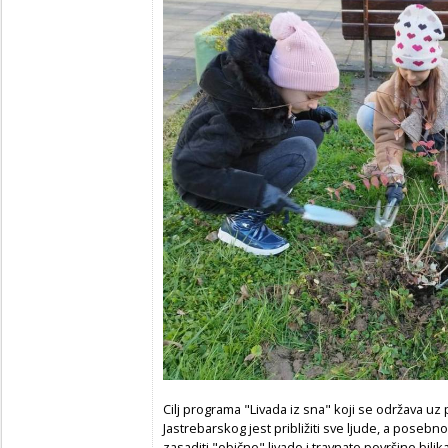
Cilj programa "Livada iz sna" koji se održava u
Jastrebarskog jest približiti sve ljude, a posebno 
zasaditi "obične" livade i travnate površine bil