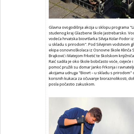
Glavna ovogodišnja akcija u sklopu programa "Li
studenog kraj Glazbene škole Jastrebarsko. Vodil
vodeća hrvatska biovrtlarka Silvija Kolar-Fodor 
u skladu s prirodom". Pod Silvijinim vodstvom glum
ekipa osnovnoškolaca iz Osnovne škole Klinča 
Brajković i Matejom Frketić te školskom knjižni
Raić sadila je oko škole bobičasto voće, cvijeće 
pomoć pružili su domar Janko Frkonja i ravnateljic
akcijama udruga "Biovrt – u skladu s prirodom" 
korisnih kukaca za očuvanje bioraznolikosti, do
posla počastio zakuskom.