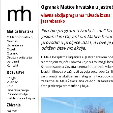
Ogranak Matice hrvatske u Jastr
Glavna akcija programa "Livada iz sna"
Jastrebarsko
Eko-bio program "Livada iz sna" Krea
Matica hrvatska
jaskanskim Ogrankom Matice hrvats
O Matici hrvatskoj
Novosti
provoditi u proljeće 2021, a i ove 
Učlanite se
održan čitav niz akcija.
Odjeli
Ogranci
U Male besplatne knjižnice u Jastrebarskom post
Društva prijatelja i
partneri
sjemenjem cvijeća i povrća koje su svi mogli bes
Kontakt
Škrabe Isabella Covatta, Leona Bubanović, Mila Ku
kratkih filmova o važnosti uzgoja voća, povrća i lj
Izdavaštvo
se pronaći na službenim Instagram i Facebook 
Knjige
zaslužne su Maja Žalac i Jana Valečić. Organizira
Vijenac
fotografiranja aromatičnog bilja.
Kolo
Hrvatska revija
Prirodoslovlje
Elektroničke knjige
Zbivanja
Najave