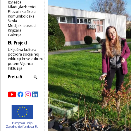
Izvješća
Mladi glazbenici
Filozofska škola
Komunikološka
škola
Medijski susreti
Knjižara
Galerija
EU Projekt
Uključiva kultura -
potpora socijalnoj
inkluziji kroz kulturu
putem Vijenca
Inkluzija