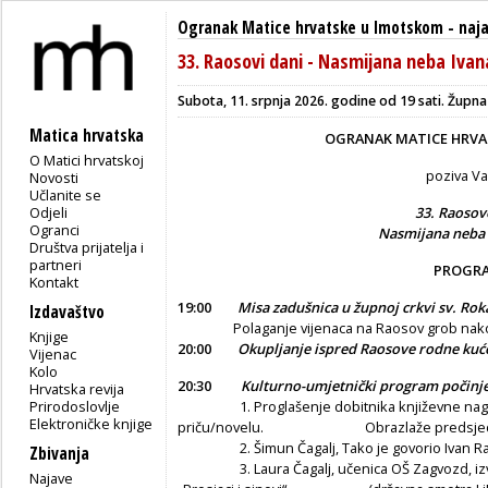
Ogranak Matice hrvatske u Imotskom
-
naj
33. Raosovi dani - Nasmijana neba Iva
Subota, 11. srpnja 2026. godine od 19 sati. Župn
Matica hrvatska
OGRANAK MATICE HRV
O Matici hrvatskoj
poziva V
Novosti
Učlanite se
Odjeli
33. Raosov
Ogranci
Nasmijana neba 
Društva prijatelja i
partneri
PROGR
Kontakt
19:00
Misa zadušnica u župnoj crkvi sv. Rok
Izdavaštvo
Polaganje vijenaca na Raosov grob nako
Knjige
20:00
Okupljanje ispred Raosove rodne kuć
Vijenac
Kolo
20:30
Kulturno-umjetnički program počinj
Hrvatska revija
Prirodoslovlje
1. Proglašenje dobitnika književne nagrade
Elektroničke knjige
priču/novelu. Obrazlaže predsjednik Po
2. Šimun Čagalj, Tako je govorio Ivan R
Zbivanja
3. Laura Čagalj, učenica OŠ Zagvozd, izvo
Najave