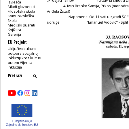
„Prosjaci i sinovi“ (državna smotra LiDraN
Izvješća
4. Ivan Branko Šamija, Prkos (monodrama, 4
Mladi glazbenici
Filozofska škola
Anđela Žužul)
Komunikološka
Napomena: Od 11 sati u zgradi ŠC "Stanis
škola
udruge "Emanuel Vidović" - Split
Medijski susreti
Knjižara
Galerija
EU Projekt
Uključiva kultura -
potpora socijalnoj
inkluziji kroz kulturu
putem Vijenca
Inkluzija