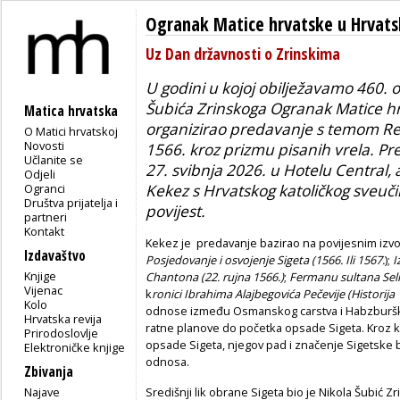
Ogranak Matice hrvatske u Hrvatsk
Uz Dan državnosti o Zrinskima
U godini u kojoj obilježavamo 460. o
Šubića Zrinskoga Ogranak Matice hrv
Matica hrvatska
organizirao predavanje s temom
Re
O Matici hrvatskoj
Novosti
1566. kroz prizmu pisanih vrela.
Pre
Učlanite se
27. svibnja 2026. u Hotelu Central, 
Odjeli
Ogranci
Kekez s Hrvatskog katoličkog sveučil
Društva prijatelja i
povijest.
partneri
Kontakt
Kekez je predavanje bazirao na povijesnim izvor
Izdavaštvo
Posjedovanje i osvojenje Sigeta (1566. Ili 1567.
);
I
Knjige
Chantona (22. rujna 1566.)
;
Fermanu sultana Seli
Vijenac
k
ronici Ibrahima Alajbegovića Pečevije (Historija 
Kolo
odnose između Osmanskog carstva i Habzburš
Hrvatska revija
ratne planove do početka opsade Sigeta. Kroz ka
Prirodoslovlje
opsade Sigeta, njegov pad i značenje Sigetske b
Elektroničke knjige
odnosa.
Zbivanja
Najave
Središnji lik obrane Sigeta bio je Nikola Šubić Zr