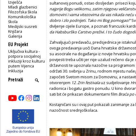
Izvješća
sultanovoj ponudi, ostao dosljedan prisezi koju 
Mladi glazbenici
najprije Bogu velikomu, zatim njegovu veličanst
Filozofska škola
domovini i vama vitezovima da vas nikada neću ost
Komunikološka
dobro i zlo podnijeti. Tako mi Bog pomogao!"
Sv
škola
divljenje cijele Europe, a poznati francuski kard
Medijski susreti
Knjižara
da Habsburško Carstvo preživi. I to čudo dogodil
Galerija
Zahvaljujući predavaču, predsjednica je istaknu
EU Projekt
ovoga predavanja uoči Dana hrvatske državnosti
Uključiva kultura -
su asocirale na događanja iz novije hrvatsku povi
potpora socijalnoj
povijesti treba učiti jer nije uzalud rečeno da je
inkluziji kroz kulturu
državnosti te upoznala nazočne sa programom p
putem Vijenca
Inkluzija
održati 30. svibnja u Zrinu
,
rodnom mjestu našeg
započeti Svetom misom za Domovinu, a nastavit
otvorenjem
12. Zrin festivala
uz sudjelovanje
Hrv
radionica i bogatu gastro ponudu. U kino dvorani
sati bit će prikazan dokumentarni film
Braća po 
Kostajničani su i ovaj put pokazali zanimanje za
nazočnost srednjoškolaca.