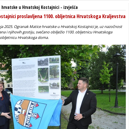
hrvatske u Hrvatskoj Kostajnici
-
izvješća
stajnici proslavljena 1100. obljetnica Hrvatskoga Kraljevstva
nja 2025. Ogranak Matice hrvatske u Hrvatskoj Kostajnici je, uz nazočnost
ana i njihovih gostiju, svečano obilježio 1100. obljetnicu Hrvatskoga
. obljetnicu Hrvatskoga doma.