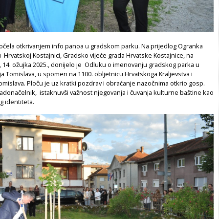
očela otkrivanjem info panoa u gradskom parku. Na prijedlog Ogranka
 Hrvatskoj Kostajnici, Gradsko vijeće grada Hrvatske Kostajnice, na
, 14. ožujka 2025., donijelo je Odluku o imenovanju gradskog parka u
ja Tomislava, u spomen na 1100. obljetnicu Hrvatskoga Kraljevstva i
omislava. Ploču je uz kratki pozdrav i obraćanje nazočnima otkrio gosp.
radonačelnik, istaknuvši važnost njegovanja i čuvanja kulturne baštine kao
g identiteta.