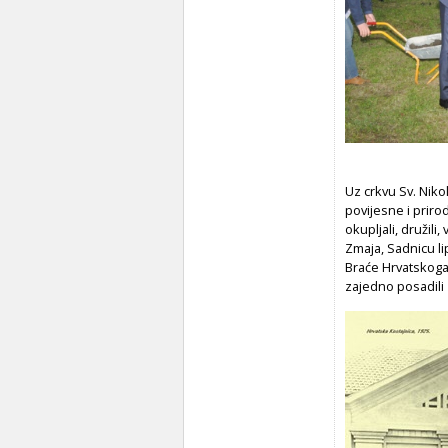
Uz crkvu Sv. Niko
povijesne i priro
okupljali, družili,
Zmaja, Sadnicu l
Braće Hrvatskoga
zajedno posadili 