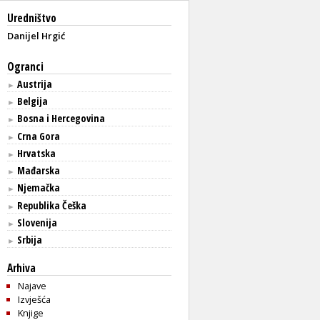
Uredništvo
Danijel Hrgić
Ogranci
Austrija
►
Belgija
►
Bosna i Hercegovina
►
Crna Gora
►
Hrvatska
►
Mađarska
►
Njemačka
►
Republika Češka
►
Slovenija
►
Srbija
►
Arhiva
Najave
Izvješća
Knjige