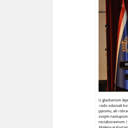
U glazbenom dije
rado odazvali ko
pjesmu, ali i obr
svojim nastupom 
nezaboravnom. I 
Malena je Kostajni