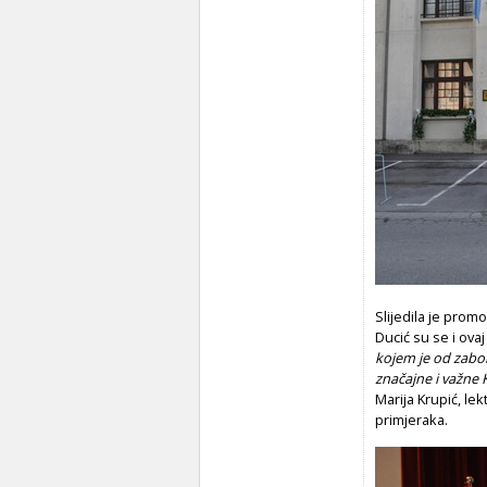
Slijedila je promo
Ducić su se i ova
kojem je od zabo
značajne i važne 
Marija Krupić, lekt
primjeraka.