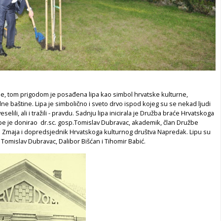
le, tom prigodom je posađena lipa kao simbol hrvatske kulturne,
dne baštine. Lipa je simbolično i sveto drvo ispod kojeg su se nekad ljudi
 veselili, ali i tražili - pravdu. Sadnju lipa inicirala je Družba braće Hrvatskoga
ipe je donirao dr.sc. gosp.Tomislav Dubravac, akademik, član Družbe
 Zmaja i dopredsjednik Hrvatskoga kulturnog društva Napredak. Lipu su
Tomislav Dubravac, Dalibor Bišćan i Tihomir Babić.