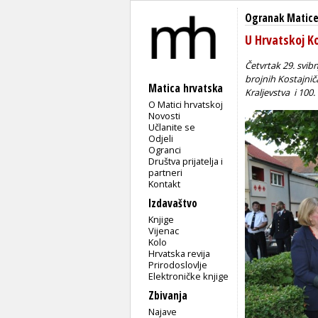
Ogranak Matice 
U Hrvatskoj Ko
Četvrtak 29. svib
brojnih Kostajnič
Matica hrvatska
Kraljevstva i 100
O Matici hrvatskoj
Novosti
Učlanite se
Odjeli
Ogranci
Društva prijatelja i
partneri
Kontakt
Izdavaštvo
Knjige
Vijenac
Kolo
Hrvatska revija
Prirodoslovlje
Elektroničke knjige
Zbivanja
Najave